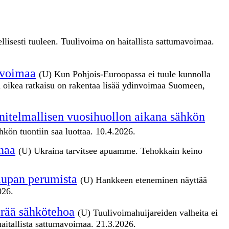
ellisesti tuuleen. Tuulivoima on haitallista sattumavoimaa.
invoimaa
(U) Kun Pohjois-Euroopassa ei tuule kunnolla
a oikea ratkaisu on rakentaa lisää ydinvoimaa Suomeen,
nnitelmallisen vuosihuollon aikana sähkön
kön tuontiin saa luottaa. 10.4.2026.
naa
(U) Ukraina tarvitsee apuamme. Tehokkain keino
kaupan perumista
(U) Hankkeen eteneminen näyttää
026.
äärää sähkötehoa
(U) Tuulivoimahuijareiden valheita ei
haitallista sattumavoimaa. 21.3.2026.