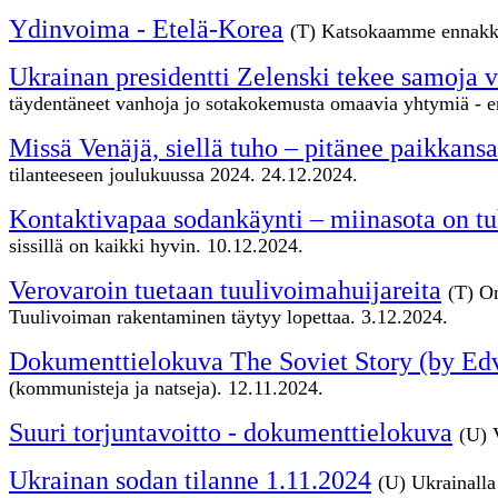
Ydinvoima - Etelä-Korea
(T) Katsokaamme ennakko
Ukrainan presidentti Zelenski tekee samoja vi
täydentäneet vanhoja jo sotakokemusta omaavia yhtymiä - er
Missä Venäjä, siellä tuho – pitänee paikkans
tilanteeseen joulukuussa 2024. 24.12.2024.
Kontaktivapaa sodankäynti – miinasota on tuho
sissillä on kaikki hyvin. 10.12.2024.
Verovaroin tuetaan tuulivoimahuijareita
(T) On
Tuulivoiman rakentaminen täytyy lopettaa. 3.12.2024.
Dokumenttielokuva The Soviet Story (by Edvi
(kommunisteja ja natseja). 12.11.2024.
Suuri torjuntavoitto - dokumenttielokuva
(U) 
Ukrainan sodan tilanne 1.11.2024
(U) Ukrainalla