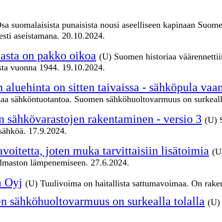
sa suomalaisista punaisista nousi aseelliseen kapinaan Suomen v
esti aseistamana. 20.10.2024.
iasta on pakko oikoa
(U) Suomen historiaa väärennettiin
asta vuonna 1944. 19.10.2024.
n aluehinta on sitten taivaissa - sähköpula vaan
maa sähköntuotantoa. Suomen sähköhuoltovarmuus on surkealla
en sähkövarastojen rakentaminen - versio 3
(U) 
sähköä. 17.9.2024.
oitetta, joten muka tarvittaisiin lisätoimia
(U
nen ilmaston lämpenemiseen. 27.6.2024.
a Oyj
(U) Tuulivoima on haitallista sattumavoimaa. On rak
n sähköhuoltovarmuus on surkealla tolalla
(U)