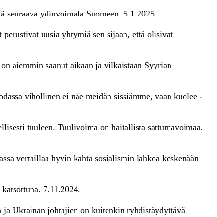
tä seuraava ydinvoimala Suomeen. 5.1.2025.
erustivat uusia yhtymiä sen sijaan, että olisivat
 on aiemmin saanut aikaan ja vilkaistaan Syyrian
odassa vihollinen ei näe meidän sissiämme, vaan kuolee -
ellisesti tuuleen. Tuulivoima on haitallista sattumavoimaa.
ssa vertaillaa hyvin kahta sosialismin lahkoa keskenään
 katsottuna. 7.11.2024.
ja Ukrainan johtajien on kuitenkin ryhdistäydyttävä.