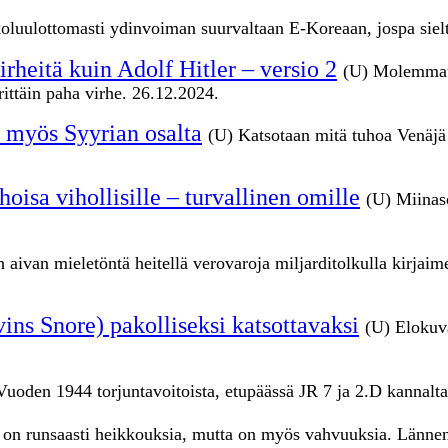
luulottomasti ydinvoiman suurvaltaan E-Koreaan, jospa siel
rheitä kuin Adolf Hitler – versio 2
(U) Molemmat p
ittäin paha virhe. 26.12.2024.
a myös Syyrian osalta
(U) Katsotaan mitä tuhoa Venäjä
isa vihollisille – turvallinen omille
(U) Miinas
 aivan mieletöntä heitellä verovaroja miljarditolkulla kirjaim
ns Snore) pakolliseksi katsottavaksi
(U) Elokuva
Vuoden 1944 torjuntavoitoista, etupäässä JR 7 ja 2.D kannalta
 on runsaasti heikkouksia, mutta on myös vahvuuksia. Lännen 