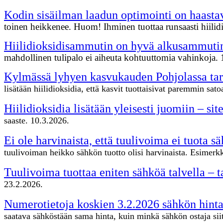
Kodin sisäilman laadun optimointi on haastav
toinen heikkenee. Huom! Ihminen tuottaa runsaasti hiilid
Hiilidioksidisammutin on hyvä alkusammutin
mahdollinen tulipalo ei aiheuta kohtuuttomia vahinkoja.
Kylmässä lyhyen kasvukauden Pohjolassa tarv
lisätään hiilidioksidia, että kasvit tuottaisivat paremmin s
Hiilidioksidia lisätään yleisesti juomiin – sit
saaste. 10.3.2026.
Ei ole harvinaista, että tuulivoima ei tuota 
tuulivoiman heikko sähkön tuotto olisi harvinaista. Esimer
Tuulivoima tuottaa eniten sähköä talvella – ta
23.2.2026.
Numerotietoja koskien 3.2.2026 sähkön hinta
saatava sähköstään sama hinta, kuin minkä sähkön ostaja si