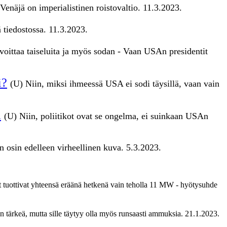
ä Venäjä on imperialistinen roistovaltio. 11.3.2023.
ä tiedostossa. 11.3.2023.
 voittaa taiseluita ja myös sodan - Vaan USAn presidentit
i?
(U) Niin, miksi ihmeessä USA ei sodi täysillä, vaan vain
a
(U)
Niin, poliitikot ovat se ongelma, ei suinkaan USAn
n osin edelleen virheellinen kuva. 5.3.2023.
 tuottivat yhteensä eräänä hetkenä vain teholla 11 MW - hyötysuhde
 tärkeä, mutta sille täytyy olla myös runsaasti ammuksia. 21.1.2023.