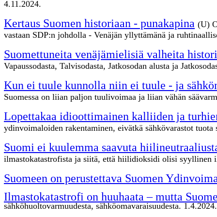
4.11.2024.
Kertaus Suomen historiaan - punakapina
(U) O
vastaan SDP:n johdolla - Venäjän yllyttämänä ja ruhtinaallis
Suomettuneita venäjämielisiä valheita histor
Vapaussodasta, Talvisodasta, Jatkosodan alusta ja Jatkosod
Kun ei tuule kunnolla niin ei tuule - ja sähkö
Suomessa on liian paljon tuulivoimaa ja liian vähän säävar
Lopettakaa idioottimainen kalliiden ja turhi
ydinvoimaloiden rakentaminen, eivätkä sähkövarastot tuota 
Suomi ei kuulemma saavuta hiilineutraaliustav
ilmastokatastrofista ja siitä, että hiilidioksidi olisi syylli
Suomeen on perustettava Suomen Ydinvoim
Ilmastokatastrofi on huuhaata – mutta Suome
sähköhuoltovarmuudesta, sähköomavaraisuudesta. 1.4.2024.