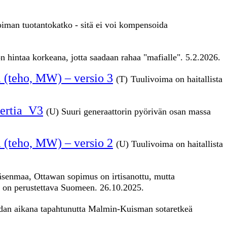
oiman tuotantokatko - sitä ei voi kompensoida
 hintaa korkeana, jotta saadaan rahaa "mafialle". 5.2.2026.
a (teho, MW) – versio 3
(T)
Tuulivoima on haitallista
nertia_V3
(U) Suuri generaattorin pyörivän osan massa
a (teho, MW) – versio 2
(U)
Tuulivoima on haitallista
enmaa, Ottawan sopimus on irtisanottu, mutta
at on perustettava Suomeen. 26.10.2025.
dan aikana tapahtunutta Malmin-Kuisman sotaretkeä