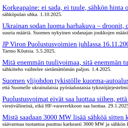
Korkeapaine: ei sada, ei tuule, sähkön hinta o
sähköpulan uhka. 1.10.2025.
Ukrainan sodan luoma harhakuva – droonit, d
suuria määriä. Suomen nykyinen sodanajan joukkojen määrä 
JP Viron Puolustusvoimien juhlassa 16.11.20
Tarmo Kõutsia. 5.5.2025.
Mitä enemmän tuulivoimaa, sitä enemmän tu
sähköteho vaihtelee sietämättömän paljon. 1.4.2025.
Suomen ylijohdon tykistölle kuorma-autoalu
että Suomelle ukrainalaisia pyöräalustaisia tykistöjärjestel
Puolustusvoimat eivät saa luottaa siihen, ett
viestivälineinä, eikä HF-varaverkkoon saa luottaa. 29.1.202
Mistä saadaan 3000 MW lisää sähköä sitten
säävarmaa tuotantoa puuttuu karkeasti 3000 MW ja sähkön ku