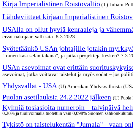
Kirja Imperialistinen Roistovaltio
(T) Juhani Putk
Lähdeviitteet kirjaan Imperialistinen Roistov
USAlla on ollut hyviä kenraaleja ja vähemmän
eivät näköjään salli sitä. 8.3.2023.
Syötetäänkö USAn johtajille jotakin myrkkyä
"toinen käsi selän takana", ja jättää projekteja kesken? 7.3.2
USAn asevoimat ovat erittäin suorituskykyise
asevoimat, jotka voittavat taistelut ja myös sodat – jos poliit
Yhdysvallat - USA
(U) Amerikan Yhdysvalloista (USA) 
Puolan asetilauksia 24.2.2022 jälkeen
(U) Puola 
Kylmiä tosiasioita numeroin – talvipäivä he
0,20% ja tuulivoimalla tuotettiin vain 0,098% Suomen sähkönkulutuks
Tykistö on taistelukentän "Jumala" - vaan o