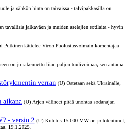
uule ja sähkön hinta on taivaissa - talvipakkasilla on
 tavallisia jalkaväen ja muiden aselajien sotilaita - hyvin
i Putkinen kättelee Viron Puolustusvoimain komentajaa
een on jo rakennettu liian paljon tuulivoimaa, sen antama
störykmentin verran
(U) Ostetaan sekä Ukrainalle,
n aikana
(U) Arjen välineet pitää unohtaa sodanajan
W?
- versio 2
(U) Kulutus 15 000 MW on jo toteutunut,
kaa. 19.1.2025.