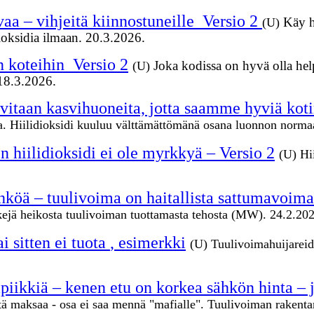
aa – vihjeitä kiinnostuneille_Versio 2
Käy h
(U)
ioksidia ilmaan. 20.3.2026.
 koteihin_Versio 2
Joka kodissa on hyvä olla help
(U)
 18.3.2026.
itaan kasvihuoneita, jotta saamme hyviä koti
atoa. Hiilidioksidi kuuluu välttämättömänä osana luonnon norma
en hiilidioksidi ei ole myrkkyä – Versio 2
(U) Hi
sähköä – tuulivoima on haitallista sattumavoim
kkejä heikosta tuulivoiman tuottamasta tehosta (MW). 24.2.20
i sitten ei tuota
, esimerkki
(U) Tuulivoimahuijareide
piikkiä – kenen etu on korkea sähkön hinta – 
itä maksaa - osa ei saa mennä "mafialle". Tuulivoiman rakent