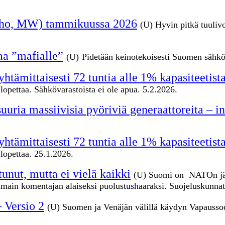
teho, MW) tammikuussa 2026
(U) Hyvin pitkä tuuliv
aa ”mafialle”
(U)
Pidetään keinotekoisesti Suomen sähkön
tämittaisesti 72 tuntia alle 1% kapasiteetist
pettaa. Sähkövarastoista ei ole apua. 5.2.2026.
uuria massiivisia pyöriviä generaattoreita – i
tämittaisesti 72 tuntia alle 1% kapasiteetist
opettaa. 25.1.2026.
tunut, mutta ei vielä kaikki
(U) Suomi on NATOn jäs
voimain komentajan alaiseksi puolustushaaraksi. Suojeluskunn
– Versio 2
(U) Suomen ja Venäjän välillä käydyn Vapausso