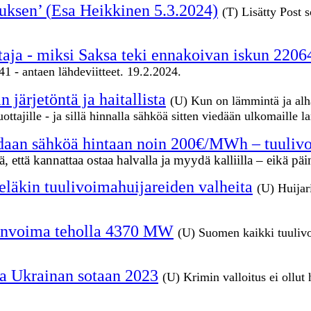
uksen’
(
Esa Heikkinen 5.3.2024)
(T) Lisätty Post 
taja - miksi Saksa teki ennakoivan iskun 2206
1 - antaen lähdeviitteet. 19.2.2024.
ärjetöntä ja haitallista
(U)
Kun on lämmintä ja alha
ttajille - ja sillä hinnalla sähköä sitten viedään ulkomaille l
aan sähköä hintaan noin 200€/MWh – tuulivoi
ää, että kannattaa ostaa halvalla ja myydä kalliilla – eikä p
vieläkin tuulivoimahuijareiden valheita
(U) Huijar
dinvoima teholla 4370 MW
(U) Suomen kaikki tuulivoi
ia Ukrainan sotaan 2023
(U) Krimin valloitus ei ollu