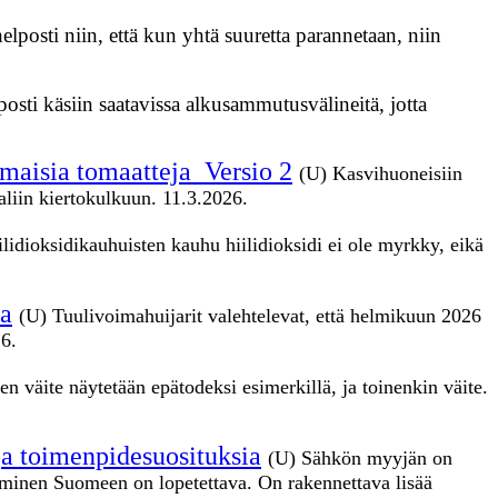
elposti niin, että kun yhtä suuretta parannetaan, niin
osti käsiin saatavissa alkusammutusvälineitä, jotta
maisia tomaatteja_Versio 2
(U) Kasvihuoneisiin
aliin kiertokulkuun. 11.3.2026.
ilidioksidikauhuisten kauhu hiilidioksidi ei ole myrkky, eikä
aa
(U) Tuulivoimahuijarit valehtelevat, että helmikuun 2026
26.
n väite näytetään epätodeksi esimerkillä, ja toinenkin väite.
ja toimenpidesuosituksia
(U) Sähkön myyjän on
aminen Suomeen on lopetettava. On rakennettava lisää