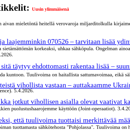
ikkelit:
Uusin ylimmäisenä
 aivan mieletöntä heitellä verovaroja miljarditolkulla kirjaim
 ja laajemminkin 070526 – tarvitaan lisää yd
ella sietämättömän korkeaksi, uhkaa sähköpula. Ongelman aino
5.2026.
itä täytyy ehdottomasti rakentaa lisää – suu
 kuntoon. Tuulivoima on haitallista sattumavoimaa, eikä säh
eistä vihollista vastaan – auttakaamme Ukrai
ence). 5.4.2026.
ikka jotkut vihollisen asialla olevat vaativat 
kien puolustushaarojemme käyttöön (Joint-operaatiot). 3.4.2
peeksi, että tuulivoima tuottaisi merkittävää m
ivoiman tuottamasta sähkötehosta "Pohjolassa". Tuulivoima on 