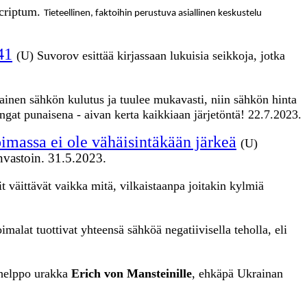
scriptum.
Tieteellinen, faktoihin perustuva asiallinen keskustelu
41
(U) Suvorov esittää kirjassaan lukuisia seikkoja, jotka
inen sähkön kulutus ja tuulee mukavasti, niin sähkön hinta
angat punaisena - aivan kerta kaikkiaan järjetöntä!
22.7.2023.
massa ei ole vähäisintäkään järkeä
(U)
äinvastoin. 31.5.2023.
it väittävät vaikka mitä, vilkaistaanpa joitakin kylmiä
malat tuottivat yhteensä sähköä negatiivisella teholla, eli
t helppo urakka
Erich von Mansteinille
, ehkäpä Ukrainan