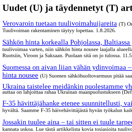
Uudet (U) ja täydennetyt (T) art
Verovaroin tuetaan tuulivoimahuijareita
(T) On
Tuulivoiman rakentaminen täytyy lopettaa. 1.8.2026.
Sähkön hinta korkealla Pohjolassa, Baltiassa
tuulivoimaa varten, niin sähkön hinta nousee laajalla alue
Ruotsiin, Viroon ja Saksaan. Puolaan sitä on jo tulossa. 11.
Suomessa on aivan liian vähän ydinvoimaa – s
hinta nousee
(U) Suomen sähköhuoltovarmuus pitää saada
Ukraina taistelee meidänkin puolestamme yht
auttaa on lahjoittaa rahaa Ukrainan maanpuolustukseen (Def
F-35 hävittäjähanke etenee suunnitellusti, va
hyvältä. Saamme F-35 häivehävittäjästä hyvän työkalun kaik
Jossakin tuulee aina – tai sitten ei tuule tar
kannata uskoa. Lue tästä artikkelista kovia tosiasioita tuul