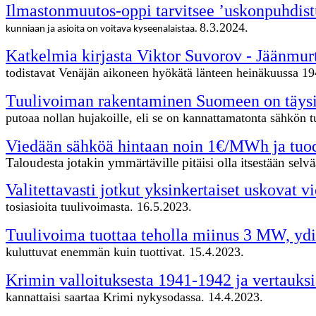
Ilmastonmuutos-oppi tarvitsee ’uskonpuhdist
8.3.2024.
kunniaan ja asioita on voitava kyseenalaistaa.
Katkelmia kirjasta Viktor Suvorov - Jäänmur
todistavat Venäjän aikoneen hyökätä länteen heinäkuussa 194
Tuulivoiman rakentaminen Suomeen on täysin j
putoaa nollan hujakoille, eli se on kannattamatonta sähkön tuo
Viedään sähköä hintaan noin 1€/MWh ja tuod
Taloudesta jotakin ymmärtäville pitäisi olla itsestään selv
Valitettavasti jotkut yksinkertaiset uskovat 
tosiasioita tuulivoimasta. 16.5.2023.
Tuulivoima tuottaa teholla miinus 3 MW, y
kuluttuvat enemmän kuin tuottivat. 15.4.2023.
Krimin valloituksesta 1941-1942 ja vertauks
kannattaisi saartaa Krimi nykysodassa. 14.4.2023.