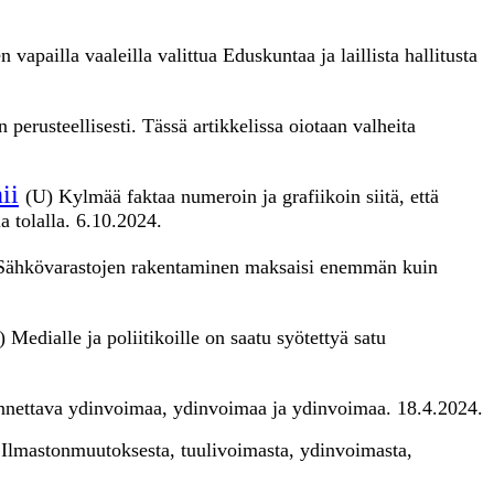
apailla vaaleilla valittua Eduskuntaa ja laillista hallitusta
 perusteellisesti. Tässä artikkelissa oiotaan valheita
ii
(U) Kylmää faktaa numeroin ja grafiikoin siitä, että
 tolalla. 6.10.2024.
Sähkövarastojen rakentaminen maksaisi enemmän kuin
) Medialle ja poliitikoille on saatu syötettyä satu
ennettava ydinvoimaa, ydinvoimaa ja ydinvoimaa. 18.4.2024.
 Ilmastonmuutoksesta, tuulivoimasta, ydinvoimasta,