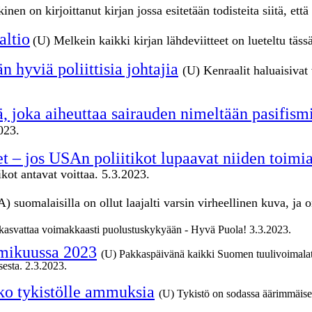
inen on kirjoittanut kirjan jossa esitetään todisteita siitä, ett
altio
(U) Melkein kaikki kirjan lähdeviitteet on lueteltu täss
 hyviä poliittisia johtajia
(U) Kenraalit haluaisivat
, joka aiheuttaa sairauden nimeltään pasifism
023.
t – jos USAn poliitikot lupaavat niiden toimi
ikot antavat voittaa. 5.3.2023.
suomalaisilla on ollut laajalti varsin virheellinen kuva, ja o
kasvattaa voimakkaasti puolustuskykyään - Hyvä Puola! 3.3.2023.
lmikuussa 2023
(U) Pakkaspäivänä kaikki Suomen tuulivoimalat
esta. 2.3.2023.
nko tykistölle ammuksia
(U) Tykistö on sodassa äärimmäisen