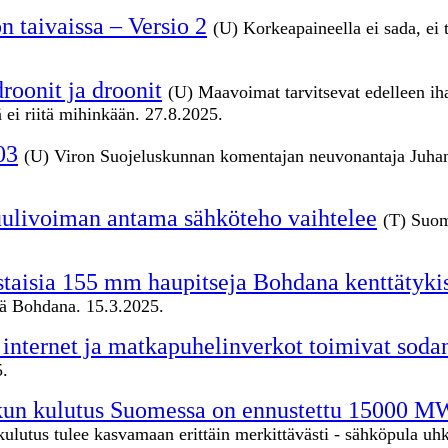
n taivaissa – Versio 2
(U) Korkeapaineella ei sada, ei t
roonit ja droonit
(U) Maavoimat tarvitsevat edelleen ihan
ei riitä mihinkään. 27.8.2025.
03
(U) Viron Suojeluskunnan komentajan neuvonantaja Juhan
ulivoiman antama sähköteho vaihtelee
(T) Suom
staisia 155 mm haupitseja Bohdana kenttätyki
miä Bohdana. 15.3.2025.
ä internet ja matkapuhelinverkot toimivat soda
5.
 kun kulutus Suomessa on ennustettu 15000 M
lutus tulee kasvamaan erittäin merkittävästi - sähköpula uh