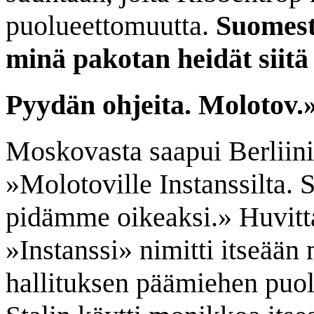
puolueettomuutta.
Suomesta
minä pakotan heidät sii
Pyydän ohjeita. Molotov.
Moskovasta saapui Berliini
»Molotoville Instanssilta. 
pidämme oikeaksi.» Huvitta
»Instanssi» nimitti itseää
hallituksen päämiehen puol