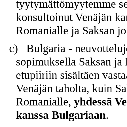
tyytymättömyytemme sen
konsultoinut Venäjän ka
Romanialle ja Saksan jo
c)
Bulgaria - neuvotteluj
sopimuksella Saksan ja 
etupiiriin sisältäen vas
Venäjän taholta, kuin Sak
Romanialle,
yhdessä Ve
kanssa Bulgariaan
.