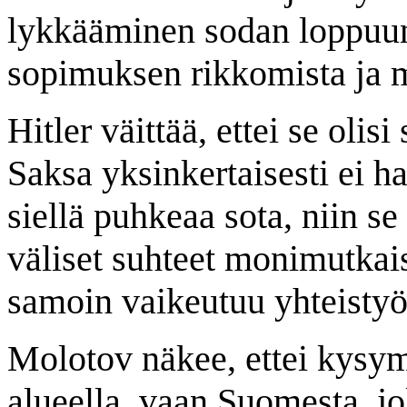
lykkääminen sodan loppuun,
sopimuksen rikkomista ja 
Hitler väittää, ettei se ol
Saksa yksinkertaisesti ei ha
siellä puhkeaa sota, niin s
väliset suhteet monimutka
samoin vaikeutuu yhteistyö 
Molotov näkee, ettei kysym
alueella, vaan Suomesta, jo