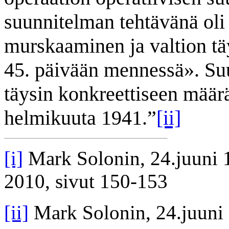
suunnitelman tehtävänä ol
murskaaminen ja valtion tä
45. päivään mennessä». Suu
täysin konkreettiseen määr
helmikuuta 1941.”
[ii]
[i]
Mark Solonin, 24.juuni 
2010, sivut 150-153
[ii]
Mark Solonin, 24.juuni 