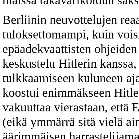
maissa takavarikoidun saks
Berliinin neuvottelujen reaa
tuloksettomampi, kuin voisi
epäadekvaattisten ohjeiden
keskustelu Hitlerin kanssa, 
tulkkaamiseen kuluneen aja
koostui enimmäkseen Hitleri
vakuuttaa vierastaan, että 
(eikä ymmärrä sitä vielä ai
äärimmäisen harrastelijama