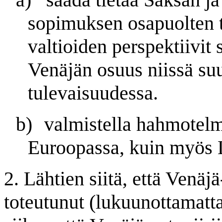
sopimuksen osapuolten to
valtioiden perspektiivit s
Venäjän osuus niissä suu
tulevaisuudessa.
b)
valmistella hahmotelm
Euroopassa, kuin myös L
2. Lähtien siitä, että Venäj
toteutunut (lukuunottamatt