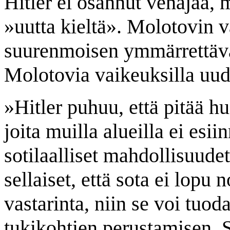
Hitler ei osannut venäjää,
»uutta kieltä». Molotovin v
suurenmoisen ymmärrettävä, 
Molotovia vaikeuksilla uu
»Hitler puhuu, että pitää h
joita muilla alueilla ei esiin
sotilaalliset mahdollisuude
sellaiset, että sota ei lopu
vastarinta, niin se voi tu
tukikohtien perustamisen. S