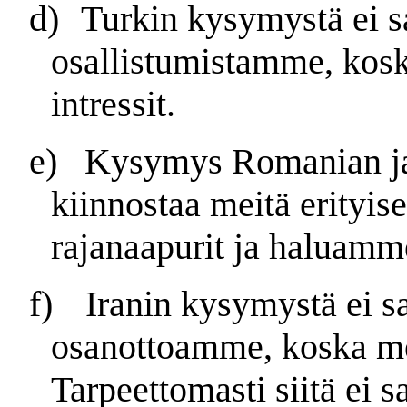
d)
Turkin kysymystä ei s
osallistumistamme, kosk
intressit.
e)
Kysymys Romanian ja 
kiinnostaa meitä erityis
rajanaapurit ja haluamme
f)
Iranin kysymystä ei s
osanottoamme, koska meil
Tarpeettomasti siitä ei s