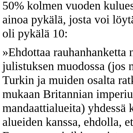
50% kolmen vuoden kuluess
ainoa pykälä, josta voi löyt
oli pykälä 10:
»Ehdottaa rauhanhanketta n
julistuksen muodossa (jos n
Turkin ja muiden osalta rat
mukaan Britannian imperiu
mandaattialueita) yhdessä 
alueiden kanssa, ehdolla, e