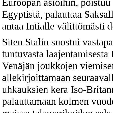
Euroopan asioihin, poistuu v
Egyptistä, palauttaa Saksal
antaa Intialle välittömästi
Siten Stalin suostui vastap
tuntuvasta laajentamisest
Venäjän joukkojen viemise
allekirjoittamaan seuraaval
uhkauksien kera Iso-Britann
palauttamaan kolmen vuoden