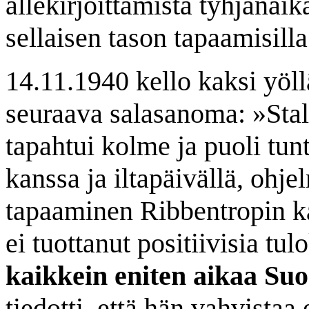
allekirjoittamista tyhjänaik
sellaisen tason tapaamisilla
14.11.1940 kello kaksi yöl
seuraava salasanoma: »Stal
tapahtui kolme ja puoli tun
kanssa ja iltapäivällä, ohj
tapaaminen Ribbentropin k
ei tuottanut positiivisia tul
kaikkein eniten aikaa Su
tiedotti, että hän vahvista