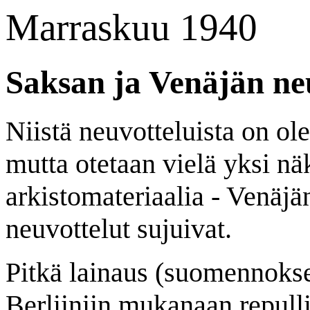
Marraskuu 1940
Saksan ja Venäjän neu
Niistä neuvotteluista on ol
mutta otetaan vielä yksi n
arkistomateriaalia - Venäjä
neuvottelut sujuivat.
Pitkä lainaus (suomennokse
Berliiniin mukanaan repulli