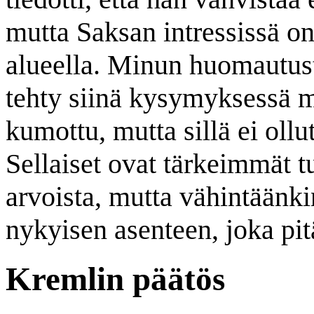
mutta Saksan intressissä o
alueella. Minun huomautust
tehty siinä kysymyksessä m
kumottu, mutta sillä ei oll
Sellaiset ovat tärkeimmät t
arvoista, mutta vähintäänk
nykyisen asenteen, joka pi
Kremlin päätös