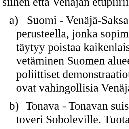
siihen että Venäjän etupiiri
a)
Suomi - Venäjä-Saks
perusteella, jonka sopi
täytyy poistaa kaikenlai
vetäminen Suomen alueel
poliittiset demonstraati
ovat vahingollisia Venäjä
b)
Tonava - Tonavan suis
toveri Soboleville. Tuot