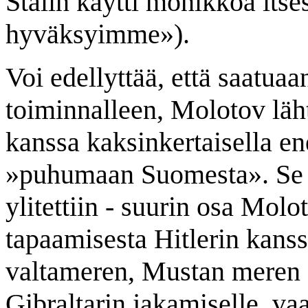
Stalin käytti monikkoa its
hyväksyimme»).
Voi edellyttää, että saatua
toiminnalleen, Molotov läh
kanssa kaksinkertaisella en
»puhumaan Suomesta». Se te
ylitettiin - suurin osa Molo
tapaamisesta Hitlerin kanssa
valtameren, Mustan meren s
Gibraltarin jakamiselle, v