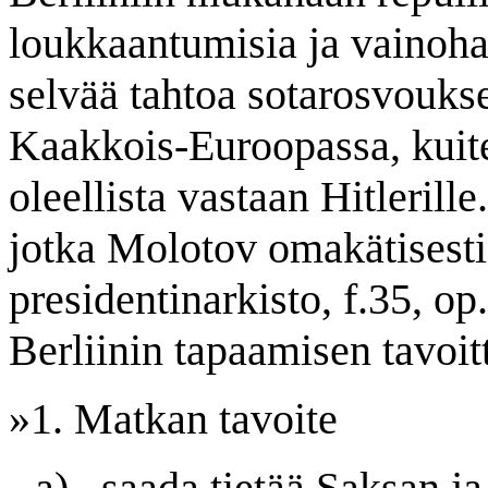
loukkaantumisia ja vainohar
selvää tahtoa sotarosvouks
Kaakkois-Euroopassa, kuit
oleellista vastaan Hitlerille
jotka Molotov omakätisesti 
presidentinarkisto, f.35, op.
Berliinin tapaamisen tavoit
»1. Matkan tavoite
a)
saada tietää Saksan j