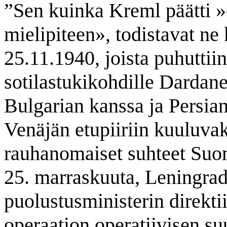
”Sen kuinka Kreml päätti »
mielipiteen», todistavat ne
25.11.1940, joista puhuttii
sotilastukikohdille Dardan
Bulgarian kanssa ja Persia
Venäjän etupiiriin kuuluva
rauhanomaiset suhteet Suo
25. marraskuuta, Leningradi
puolustusministerin direktii
operaation operatiivisen s