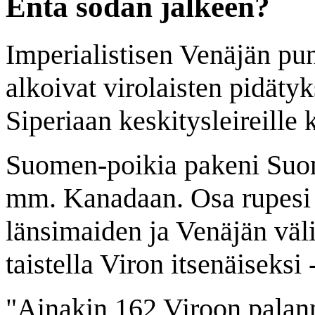
Entä sodan jälkeen?
Imperialistisen Venäjän pun
alkoivat virolaisten pidätyk
Siperiaan keskitysleireille
Suomen-poikia pakeni Suom
mm. Kanadaan. Osa rupesi m
länsimaiden ja Venäjän välis
taistella Viron itsenäiseksi -
"Ainakin 162 Viroon palan