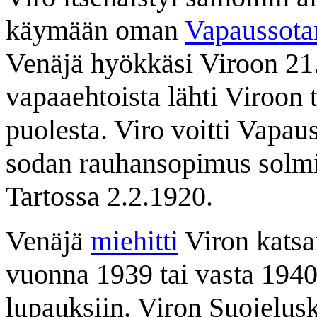
käymään oman
Vapaussota
Venäjä hyökkäsi Viroon 21
vapaaehtoista lähti Viroon
puolesta. Viro voitti Vapau
sodan rauhansopimus solmit
Tartossa 2.2.1920.
Venäjä
miehitti
Viron katsa
vuonna 1939 tai vasta 1940 
lupauksiin. Viron Suojelusk