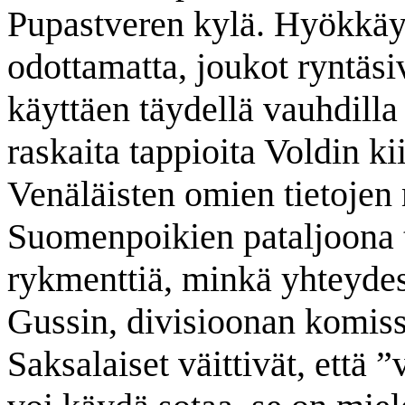
Pupastveren kylä. Hyökkäys 
odottamatta, joukot ryntäs
käyttäen täydellä vauhdilla 
raskaita tappioita Voldin ki
Venäläisten omien tietojen
Suomenpoikien pataljoona 
rykmenttiä, minkä yhteyde
Gussin, divisioonan komissa
Saksalaiset väittivät, että ”