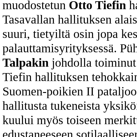
muodostetun
Otto Tiefin
ha
Tasavallan hallituksen alai
suuri, tietyiltä osin jopa k
palauttamisyrityksessä. P
Talpakin
johdolla toiminut
Tiefin hallituksen tehokka
Suomen-poikien II pataljoo
hallitusta tukeneista yksik
kuului myös toiseen merkit
edustaneeseen sotilaallise