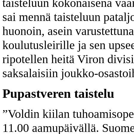
taisteluun kokonaisena vaan
sai mennä taisteluun patalj
huonoin, asein varustettuna.
koulutusleirille ja sen upsee
ripotellen heitä Viron divis
saksalaisiin joukko-osastoi
Pupastveren taistelu
”
Voldin kiilan tuhoamisoper
11.00 aamupäivällä. Suomen