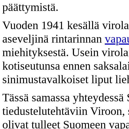
päättymistä.
Vuoden 1941 kesällä virolais
aseveljinä rintarinnan
vapa
miehityksestä. Usein virola
kotiseutunsa ennen saksala
sinimustavalkoiset liput lie
Tässä samassa yhteydessä 
tiedustelutehtäviin Viroon, s
olivat tulleet Suomeen vap