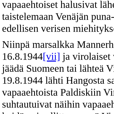
vapaaehtoiset halusivat lä
taistelemaan Venäjän puna
edellisen verisen miehityks
Niinpä marsalkka Mannerh
16.8.1944
[vii]
ja virolaiset
jäädä Suomeen tai lähteä V
19.8.1944 lähti Hangosta sa
vapaaehtoista Paldiskiin V
suhtautuivat näihin vapaaeh