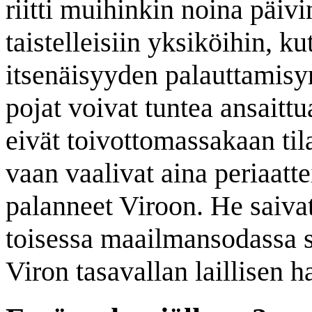
riitti muihinkin noina päiv
taistelleisiin yksiköihin, 
itsenäisyyden palauttamisy
pojat voivat tuntea ansaitt
eivät toivottomassakaan ti
vaan vaalivat aina periaatte
palanneet Viroon. He saivat
toisessa maailmansodassa s
Viron tasavallan laillisen h