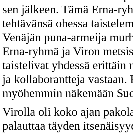
sen jälkeen. Tämä Erna-ryh
tehtävänsä ohessa taistelema
Venäjän puna-armeija murha
Erna-ryhmä ja Viron metsiss
taistelivat yhdessä erittäi
ja kollaborantteja vastaan.
myöhemmin näkemään Suom
Virolla oli koko ajan pakola
palauttaa täyden itsenäisy