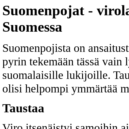
Suomenpojat - virola
Suomessa
Suomenpojista on ansaitusti 
pyrin tekemään tässä vain 
suomalaisille lukijoille. Ta
olisi helpompi ymmärtää m
Taustaa
Viro itsenäistyi samoihin a