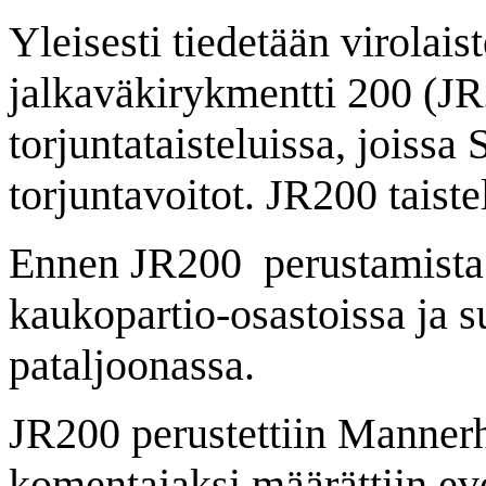
Yleisesti tiedetään virolais
jalkaväkirykmentti 200 (J
torjuntataisteluissa, joiss
torjuntavoitot. JR200 taist
Ennen JR200
perustamista
kaukopartio-osastoissa ja s
pataljoonassa.
JR200 perustettiin Mannerh
komentajaksi määrättiin eve