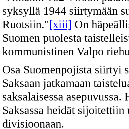
syksyllä 1944 siirtymään s
Ruotsiin."
[xiii]
On häpeällis
Suomen puolesta taistelleis
kommunistinen Valpo riehu
Osa Suomenpojista siirtyi 
Saksaan jatkamaan taistelua
saksalaisessa asepuvussa. H
Saksassa heidät sijoitettii
divisioonaan.