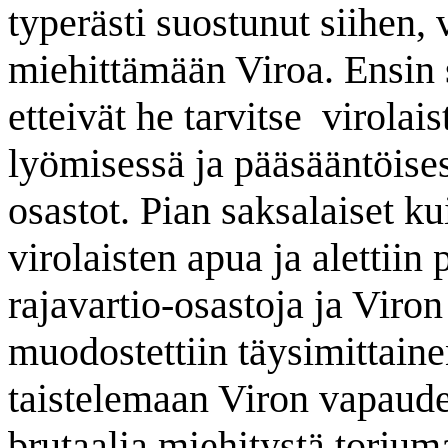
typerästi suostunut siihen,
miehittämään Viroa. Ensin s
etteivät he tarvitse
virolai
lyömisessä ja pääsääntöisest
osastot. Pian saksalaiset k
virolaisten apua ja alettiin
rajavartio-osastoja ja Viron
muodostettiin täysimittain
taistelemaan Viron vapaude
brutaalia miehitystä torjum