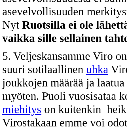
asevelvollisuuden merkityst
Nyt
Ruotsilla ei ole lähe
vaikka sille sellainen taht
5. Veljeskansamme Viro on
suuri sotilaallinen
uhka
Viro
joukkojen määrää ja laatua 
myöten. Puoli vuosisataa k
miehitys
on kuitenkin
heik
Virostakaan emme voi odo