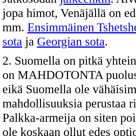
jopa himot, Venäjällä on ed
mm.
Ensimmäinen Tshetshe
sota
ja
Georgian sota
.
2. Suomella on pitkä yhtei
on MAHDOTONTA puolustaa 
eikä Suomella ole vähäisim
mahdollisuuksia perustaa ri
Palkka-armeija on siten pois
ole koskaan ollut edes opti