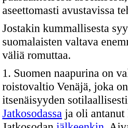
aseettomasti avustavissa te
Jostakin kummallisesta syys
suomalaisten valtava enemm
väliä romuttaa.
1. Suomen naapurina on vali
roistovaltio Venäjä, joka o
itsenäisyyden sotilaallisest
Jatkosodassa
ja oli antanu
Jatkosodan
jälkeenkin
. Aiv