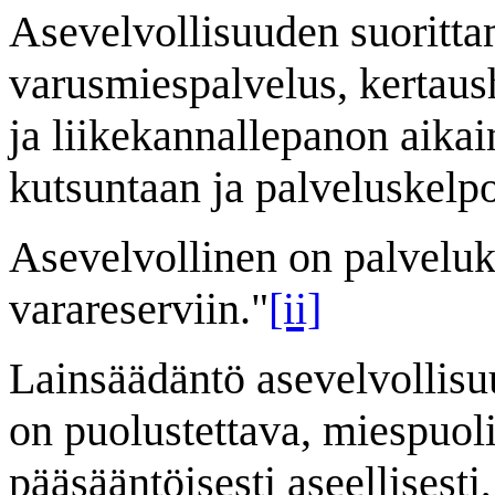
Asevelvollisuuden suoritt
varusmiespalvelus, kertaus
ja liikekannallepanon aikai
kutsuntaan ja palveluskelp
Asevelvollinen on palveluks
varareserviin."
[ii]
Lainsäädäntö asevelvollisu
on puolustettava, miespuoli
pääsääntöisesti aseellisesti