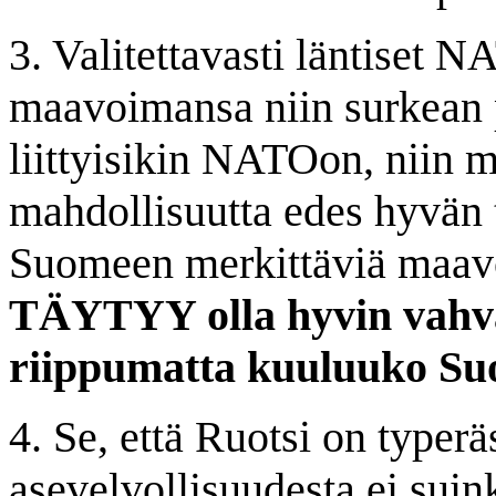
3. Valitettavasti läntiset 
maavoimansa niin surkean p
liittyisikin NATOon, niin m
mahdollisuutta edes hyvän t
Suomeen merkittäviä maav
TÄYTYY olla hyvin vahva
riippumatta kuuluuko Su
4. Se, että Ruotsi on typer
asevelvollisuudesta ei su