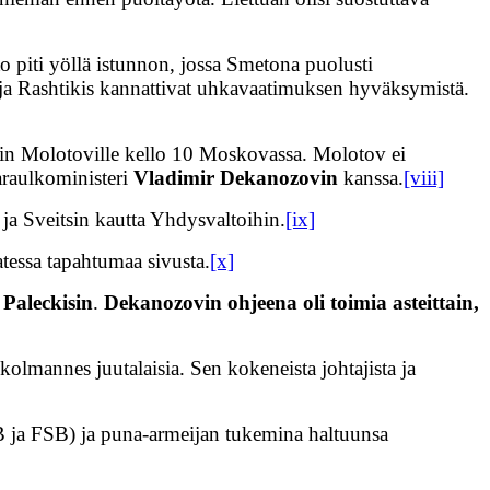
o piti yöllä istunnon, jossa Smetona puolusti
s ja Rashtikis kannattivat uhkavaatimuksen hyväksymistä.
tiin Molotoville kello 10 Moskovassa. Molotov ei
araulkoministeri
Vladimir Dekanozovin
kanssa.
[viii]
ja Sveitsin kautta Yhdysvaltoihin.
[ix]
atessa tapahtumaa sivusta.
[x]
 Paleckisin
.
Dekanozovin ohjeena oli toimia asteittain,
kolmannes juutalaisia. Sen kokeneista johtajista ja
 ja FSB) ja puna-armeijan tukemina haltuunsa