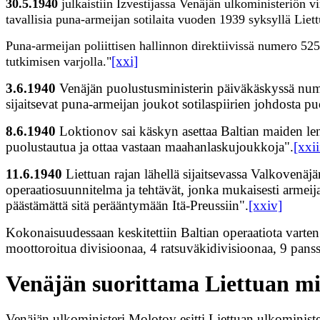
30.5.1940
julkaistiin Izvestijassa Venäjän ulkoministeriön vir
tavallisia puna-armeijan sotilaita vuoden 1939 syksyllä Liett
Puna-armeijan poliittisen hallinnon direktiivissä numero 52
[xxi]
tutkimisen varjolla."
3.6.1940
Venäjän puolustusministerin päiväkäskyssä numero 
sijaitsevat puna-armeijan joukot sotilaspiirien johdosta
8.6.1940
Loktionov sai käskyn asettaa Baltian maiden len
puolustautua ja ottaa vastaan maahanlaskujoukkoja".
[xxii
11.6.1940
Liettuan rajan lähellä sijaitsevassa Valkovenäj
operaatiosuunnitelma ja tehtävät, jonka mukaisesti armeija
päästämättä sitä perääntymään Itä-Preussiin".
[xxiv]
Kokonaisuudessaan keskitettiin Baltian operaatiota varten 
moottoroitua divisioonaa, 4 ratsuväkidivisioonaa, 9 panss
Venäjän suorittama Liettuan mi
Venäjän ulkoministeri Molotov esitti Liettuan ulkominist