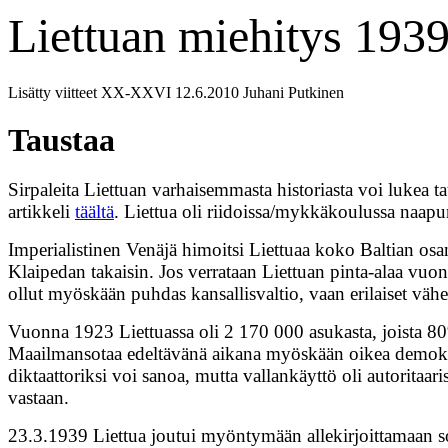
Liettuan miehitys 193
Lisätty viitteet XX-XXVI 12.6.2010 Juhani Putkinen
Taustaa
Sirpaleita Liettuan varhaisemmasta historiasta voi lukea t
artikkeli
täältä
. Liettua oli riidoissa/mykkäkoulussa naapur
Imperialistinen Venäjä himoitsi Liettuaa koko Baltian osa
Klaipedan takaisin. Jos verrataan Liettuan pinta-alaa vuo
ollut myöskään puhdas kansallisvaltio, vaan erilaiset vähemmi
Vuonna 1923 Liettuassa oli 2 170 000 asukasta, joista 80% 
Maailmansotaa edeltävänä aikana myöskään oikea demokrati
diktaattoriksi voi sanoa, mutta vallankäyttö oli autoritaa
vastaan.
23.3.1939 Liettua joutui myöntymään allekirjoittamaan sopi