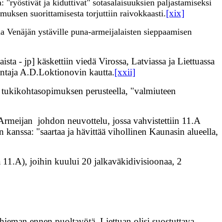
: "ryöstivät ja kiduttivat" sotasalaisuuksien paljastamiseksi
[xix]
imuksen suorittamisesta torjuttiin raivokkaasti.
aa Venäjän ystäville puna-armeijalaisten sieppaamisen
ta - jp] käskettiin viedä Virossa, Latviassa ja Liettuassa
entaja A.D.Loktionovin kautta.
[xxii]
a tukikohtasopimuksen perusteella, "valmiuteen
.Armeijan johdon neuvottelu, jossa vahvistettiin 11.A
 kanssa: "saartaa ja hävittää vihollinen Kaunasin alueella,
a 11.A), joihin kuului 20 jalkaväkidivisioonaa, 2
eman ennen puoltayötä. Liettuan olisi suostuttava