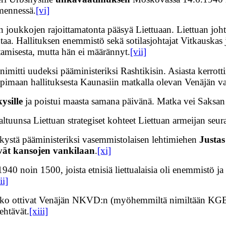
mennessä.
[vi]
n joukkojen rajoittamatonta pääsyä Liettuaan. Liettuan joht
taa. Hallituksen enemmistö sekä sotilasjohtajat Vitkauska
ttamisesta, mutta hän ei määrännyt.
[vii]
imitti uudeksi pääministeriksi Rashtikisin. Asiasta kerrot
sopimaan hallituksesta Kaunasiin matkalla olevan Venäjän v
ysille
ja poistui maasta samana päivänä. Matka vei Saksan 
ltuunsa Liettuan strategiset kohteet Liettuan armeijan seur
kystä pääministeriksi vasemmistolaisen lehtimiehen
Justas
ivät kansojen vankilaan
.
[xi]
0 noin 1500, joista etnisiä liettualaisia oli enemmistö ja 
ii]
ukko ottivat Venäjän NKVD:n (myöhemmiltä nimiltään KGB
ehtävät.
[xiii]