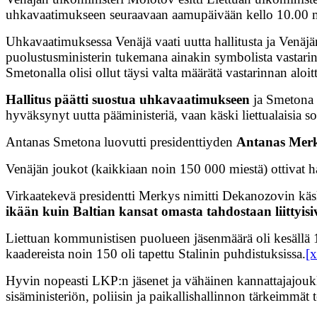
uhkavaatimukseen seuraavaan aamupäivään kello 10.00 
Uhkavaatimuksessa Venäjä vaati uutta hallitusta ja Venäjä
puolustusministerin tukemana ainakin symbolista vastarin
Smetonalla olisi ollut täysi valta määrätä vastarinnan aloi
Hallitus päätti suostua uhkavaatimukseen
ja Smetona n
hyväksynyt uutta pääministeriä, vaan käski liettualaisia 
Antanas Smetona luovutti presidenttiyden
Antanas Merk
Venäjän joukot (kaikkiaan noin 150 000 miestä) ottivat ha
Virkaatekevä presidentti Merkys nimitti Dekanozovin käs
ikään kuin Baltian kansat omasta tahdostaan liittyis
Liettuan kommunistisen puolueen jäsenmäärä oli kesällä 194
kaadereista noin 150 oli tapettu Stalinin puhdistuksissa.
[x
Hyvin nopeasti LKP:n jäsenet ja vähäinen kannattajajo
sisäministeriön, poliisin ja paikallishallinnon tärkeimmät t