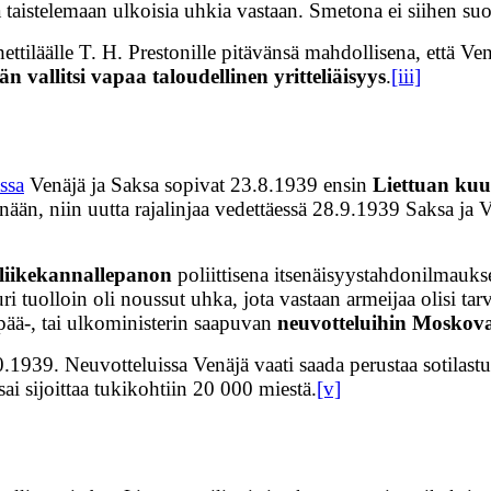
taistelemaan ulkoisia uhkia vastaan. Smetona ei siihen suo
iläälle T. H. Prestonille pitävänsä mahdollisena, että Ven
 vallitsi vapaa taloudellinen yritteliäisyys
.
[iii]
assa
Venäjä ja Saksa sopivat 23.8.1939 ensin
Liettuan kuu
än, niin uutta rajalinjaa vedettäessä 28.9.1939 Saksa ja V
n liikekannallepanon
poliittisena itsenäisyystahdonilmauk
i tuolloin oli noussut uhka, jota vastaan armeijaa olisi tarv
 pää-, tai ulkoministerin saapuvan
neuvotteluihin Moskov
939. Neuvotteluissa Venäjä vaati saada perustaa sotilastuk
i sijoittaa tukikohtiin 20 000 miestä.
[v]