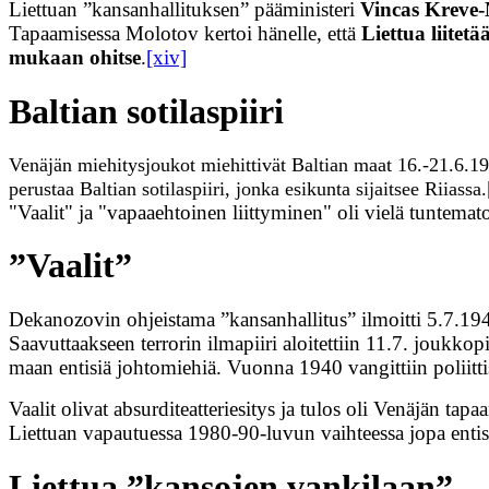
Liettuan ”kansanhallituksen” pääministeri
Vincas Kreve-
Tapaamisessa Molotov kertoi hänelle, että
Liettua liitet
mukaan ohitse
.
[xiv]
Baltian sotilaspiiri
Venäjän miehitysjoukot miehittivät Baltian maat 16.-21.6.19
perustaa Baltian sotilaspiiri, jonka esikunta sijaitsee Riiassa.
"Vaalit" ja "vapaaehtoinen liittyminen" oli vielä tuntemat
”Vaalit”
Dekanozovin ohjeistama ”kansanhallitus” ilmoitti 5.7.19
Saavuttaakseen terrorin ilmapiiri aloitettiin 11.7. joukkop
maan entisiä johtomiehiä. Vuonna 1940 vangittiin poliitt
Vaalit olivat absurditeatteriesitys ja tulos oli Venäjän ta
Liettuan vapautuessa 1980-90-luvun vaihteessa jopa entis
Liettua ”kansojen vankilaan”