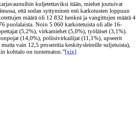
arjavaunuihin kuljetettaviksi itään, miehet joutuivat
eas­
sa, että sodan syttyminen esti karkotusten loppuun
kotettujen määrä oli 12 832 henkeä ja vangittujen määrä 4
576 puolalaista. Noin
5 060 karkotetuista oli alle 16-
opettajat (5,2%), virkamiehet (5,0%), työläiset (3,1%).
onpojat (14,0%), poliisivirkailijat (11,1%), upseerit
, mutta vain
12,5 prosenttia keskitysleireille suljetuista),
entin kohtalo on tuntematon.”
[xix]