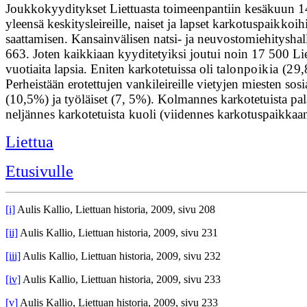
Joukkokyyditykset Liettuasta toimeenpantiin kesäkuun 14.-1
yleensä keskitysleireille, naiset ja lapset karkotus­
paikkoih
saattamisen. Kansain­välisen natsi- ja neuvostomiehitysh
663. Joten kaikkiaan kyyditetyiksi joutui noin 17 500 Li
vuotiaita lapsia. Eniten karkotetuissa oli
talonpoikia (29,
Perheistään erotettujen vankileireille vietyjen miesten so
(10,5%) ja työläiset (7, 5%). Kolmannes karkotetuista
pal
neljännes karkotetuista kuo­
li (viidennes karkotuspaikkaan 
Liettua
Etusivulle
[i]
Aulis Kallio, Liettuan historia, 2009, sivu 208
[ii]
Aulis Kallio, Liettuan historia, 2009, sivu 231
[iii]
Aulis Kallio, Liettuan historia, 2009, sivu 232
[iv]
Aulis Kallio, Liettuan historia, 2009, sivu 233
[v]
Aulis Kallio, Liettuan historia, 2009, sivu 233