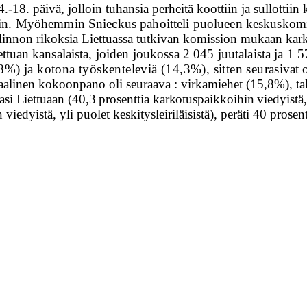
8. päivä, jol­loin tuhansia perheitä koottiin ja sullottiin k
in. Myöhemmin Snieckus pahoitteli puolueen keskuskomit
allinnon rikoksia Liettuassa tutkivan komission mukaan kar
ettuan
kansalaista, joiden joukossa 2 045 juutalaista ja 1 
8%) ja kotona työskenteleviä (14,3%), sitten seurasi­
vat 
siaalinen kokoonpano oli seuraava : virkamiehet (15,8%), tal
asi Liettuaan (40,3 prosenttia karkotuspaikkoihin viedyistä
viedyistä, yli puolet keskitysleiriläisistä), peräti 40 pros