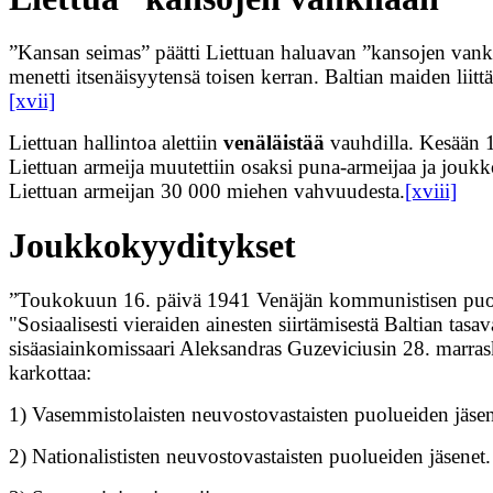
”Kansan seimas” päätti Liettuan haluavan ”kansojen vankil
menetti itsenäisyytensä toisen kerran. Baltian maiden lii
[xvii]
Liettuan hallintoa alettiin
venäläistää
vauhdilla. Kesään 19
Liettuan armeija muutettiin osaksi puna-armeijaa ja joukkoj
Liettuan armeijan 30 000 miehen vahvuudesta.
[xviii]
Joukkokyyditykset
”Toukokuun 16. päivä 1941 Venäjän kommunistisen puolu
"Sosiaalisesti vieraiden aines­ten siirtämisestä Baltian ta
sisäasiainkomissaari Aleksandras Guzeviciusin 28. marra
karkottaa:
1) Vasemmistolaisten neuvostovastaisten puolueiden jäsen
2) Nationalististen neuvostovastaisten puolueiden jäsenet.