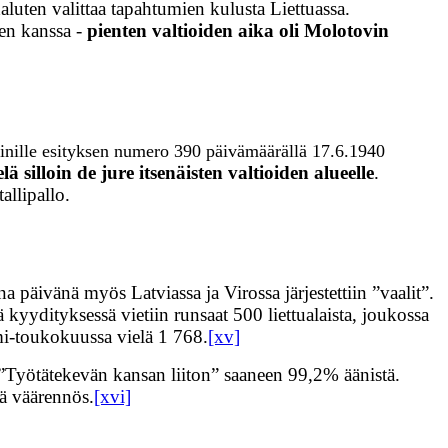
luten valittaa tapahtumien kulusta Liettuassa.
en kanssa -
pienten valtioiden aika oli Molotovin
linille esityksen numero 390 päivämäärällä 17.6.1940
lä silloin de jure itsenäisten valtioiden alueelle
.
allipallo.
päivänä myös Latviassa ja Virossa järjestettiin ”vaalit”.
ä kyydityksessä vietiin runsaat 500 liettualaista, joukossa
mi-toukokuussa vielä 1 768.
[xv]
 ja ”Työtätekevän kansan liiton” saaneen 99,2% äänistä.
kä väärennös.
[xvi]