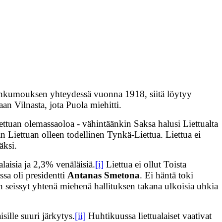
llankumouksen yhteydessä vuonna 1918, siitä löytyy
an Vilnasta, jota Puola miehitti.
ettuan olemassaoloa - vähintäänkin Saksa halusi Liettualta
n Liettuan olleen todellinen Tynkä-Liettua. Liettua ei
äksi.
laisia ja 2,3% venäläisiä.
[i]
Liettua ei ollut Toista
sa oli presidentti
Antanas Smetona
. Ei häntä toki
än seissyt yhtenä miehenä hallituksen takana ulkoisia uhkia
sille suuri järkytys.
[ii]
Huhtikuussa liettualaiset vaativat