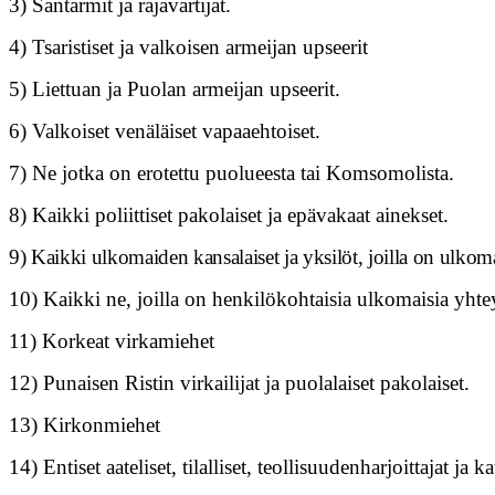
3) Santarmit ja rajavartijat.
4) Tsaristiset ja valkoisen armeijan upseerit
5) Liettuan ja Puolan armeijan upseerit.
6) Valkoiset venäläiset vapaaehtoiset.
7) Ne jotka on erotettu puolueesta tai Komsomolista.
8) Kaikki poliittiset pakolaiset ja epävakaat ainekset.
9) Kaikki ulkomaiden kansalaiset ja yksilöt, joilla on ulkom
10) Kaikki ne, joilla on henkilökohtaisia ulkomaisia yhteyksi
11) Korkeat virkamiehet
12) Punaisen Ristin virkailijat ja puolalaiset pakolaiset.
13) Kirkonmiehet
14) Entiset aateliset, tilalliset, teollisuudenharjoittajat ja k