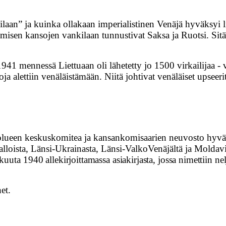
aan” ja kuinka ollakaan imperialistinen Venäjä hyväksyi lie
ttämisen kansojen vankilaan tunnustivat Saksa ja Ruotsi. Si
41 mennessä Liettuaan oli lähetetty jo 1500 virkailijaa - ven
a alettiin venäläistämään. Niitä johtivat venäläiset upseerit
een keskuskomitea ja kansankomisaarien neuvosto hyväks
savalloista, Länsi-Ukrainasta, Länsi-Valko­Venäjältä ja Mold
skuuta
1940 allekirjoittamassa asiakirjasta, jossa nimettiin ne
et.