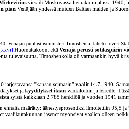
Mickevicius
vieraili Moskovassa heinäkuun alussa 1940, ha
ään pian
Venäjään yhdessä muiden Baltian maiden ja Suom
40. Venäjän puolustusministeri Timoshenko lähetti toveri Sta
[xxvi]
Huomattakoon, että
Venäjä perusti sotilaspiirin vie
onta tulevaisuutta. Timoshenkolla oli varmaankin hyvä krist
40 järjestävänsä ”kansan seimasin”
vaalit
14.7.1940. Samana 
idätykset ja
kyyditykset itään
vankiloihin ja leireille. Täss
isista syistä kaikkiaan 2 785 henkilöä ja vuoden 1941 tam
paan ennalta määrätty: äänestysprosentiksi ilmoitettiin 95,5
et vaalilautakunnan jäsenet myönsivät vaalien olleen pelk