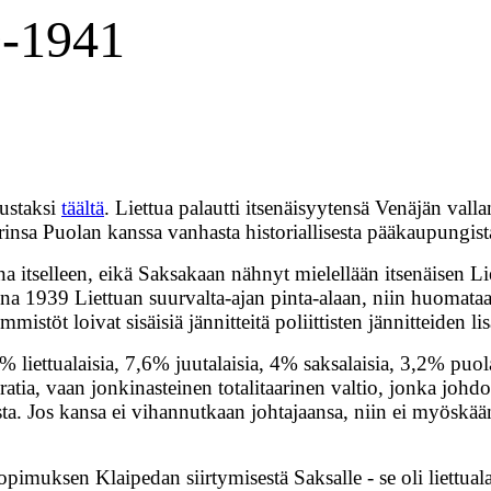
9-1941
austaksi
täältä
. Liettua palautti itsenäisyytensä Venäjän va
insa Puolan kanssa vanhasta historiallisesta pääkaupungista
na itselleen, eikä Saksakaan nähnyt mielellään itsenäisen Li
nna 1939 Liettuan suurvalta-ajan pinta-alaan, niin huomataa
stöt loivat sisäisiä jännitteitä poliittisten jännitteiden lis
liettualaisia, 7,6% juutalaisia, 4% saksalaisia, 3,2% puola
a, vaan jonkinasteinen totalitaarinen valtio, jonka johdos
rista. Jos kansa ei vihannutkaan johtajaansa, niin ei myöskä
muksen Klaipedan siirtymisestä Saksalle - se oli liettualai