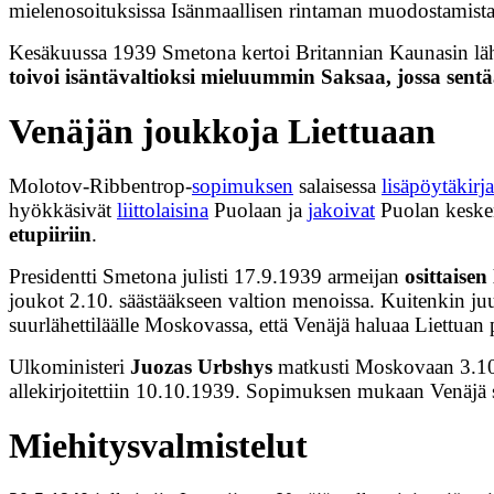
mielenosoituksissa Isänmaallisen rintaman muodostamista 
Kesäkuussa 1939 Smetona kertoi Britannian Kaunasin lähett
toivoi isäntävaltioksi mieluummin Saksaa, jossa sentään
Venäjän joukkoja Liettuaan
Molotov-Ribbentrop-
sopimuksen
salaisessa
lisäpöytäkirj
hyökkäsivät
liittolaisina
Puolaan ja
jakoivat
Puolan keskenä
etupiiriin
.
Presidentti Smetona julisti 17.9.1939 armeijan
osittaise
joukot 2.10. säästääkseen valtion menoissa. Kuitenkin juur
suurlähettiläälle Moskovassa, että Venäjä haluaa Liettuan
Ulkoministeri
Juozas Urbshys
matkusti Moskovaan 3.10.1
allekirjoitettiin 10.10.1939. Sopimuksen mukaan Venäjä sa
Miehitysvalmistelut