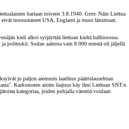
ttualaisten hartaan toiveen 3.8.1940. Grrrr. Näin Liettua
tä eivät tunnustaneet USA, Englanti ja muut länsimaat.
äjän kieli alkoi syrjäyttää liettuan kieltä hallinnossa.
 ja politrukit. Sodan aattona vain 8 000 miestä oli jäljellä
yivät jo paljon aiemmin laaditun päätöslauselman
aviasta". Karkotusten aiottu laajuus käy ilmi Liettuan SNT:n
ljätoista kategoriaa,
joiden pohjalla väestöä voidaan