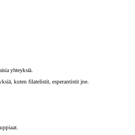
aisia yhteyksiä.
ä, kuten filatelistit, esperantistit jne.
auppiaat.