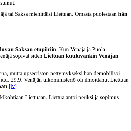
stunut.
äjä tai Saksa miehittäisi Liettuan. Omasta puolestaan
hän
luvan Saksan etupiiriin
. Kun Venäjä ja Puola
enäjä sopivat sitten
Liettuan kuuluvankin Venäjän
sena, mutta upseeriston pettymykseksi hän demobilisoi
ittu. 29.9. Venäjän ulkoministeriö oli ilmoittanut Liettuan
aan
.
[iv]
ikohtiaan Liettuaan. Liettua antoi periksi ja sopimus