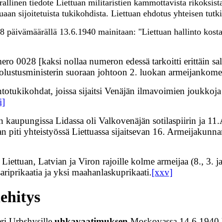
allinen tiedote Liettuan militaristien kammottavista rikoksista
uaan sijoitetuista tukikohdista. Liettuan ehdotus yhteisen tutk
58 päivämäärällä 13.6.1940 mainitaan: "Liettuan hallinto kost
0028 [kaksi nollaa numeron edessä tarkoitti erittäin salais
 puolustusministerin suoraan johtoon 2. luokan armeijankom
totukikohdat, joissa sijaitsi Venäjän ilmavoimien joukkoj
i]
än kaupungissa Lidassa oli Valkovenäjän sotilaspiirin ja 11
n piti yhteistyössä Liettuassa sijaitsevan 16. Armeijakunnan
Liettuan, Latvian ja Viron rajoille kolme armeijaa (8., 3. j
ariprikaatia ja yksi maahanlaskuprikaati.
[xxv]
ehitys
eri Urbshysille
uhkavaatimuksen
Moskovassa 14.6.1940 hi