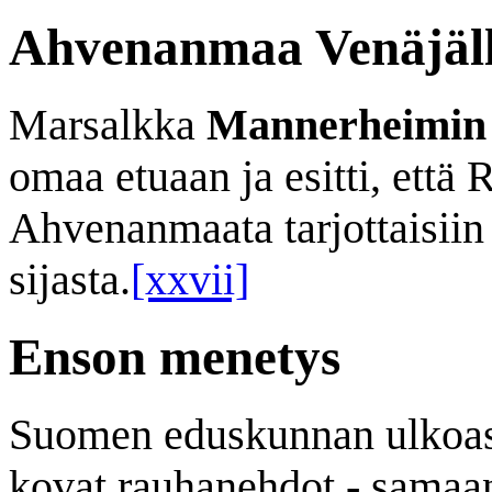
Ahvenanmaa Venäjäl
Marsalkka
Mannerheimin
omaa etuaan ja esitti, että
Ahvenanmaata tarjottaisiin
sijasta.
[xxvii]
Enson menetys
Suomen eduskunnan ulkoasi
kovat rauhanehdot - samaa