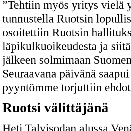
”Tehtiin myös yritys vielä 
tunnustella Ruotsin lopullis
osoitettiin Ruotsin hallituk
läpikulkuoikeudesta ja siit
jälkeen solmimaan Suomen 
Seuraavana päivänä saapui
pyyntömme torjuttiin ehdot
Ruotsi välittäjänä
Heti Talvisodan alussa Ven