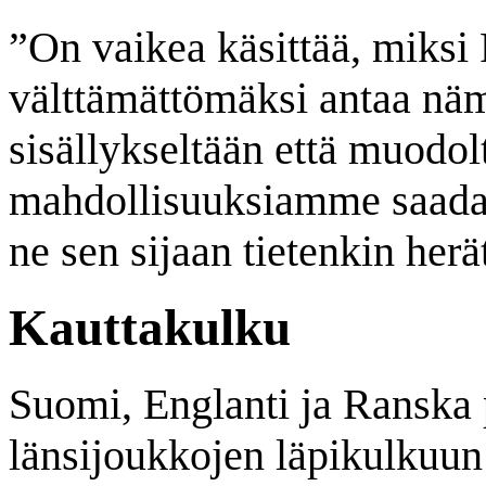
”On vaikea käsittää, miksi 
välttämättömäksi antaa näm
sisällykseltään että muodol
mahdollisuuksiamme saada 
ne sen sijaan tietenkin herä
Kauttakulku
Suomi, Englanti ja Ranska 
länsijoukkojen läpikulkuu