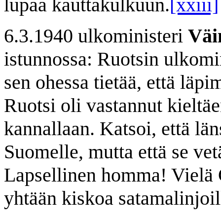
lupaa kauttakulkuun.
[xxiii]
6.3.1940 ulkoministeri
Väi
istunnossa: Ruotsin ulkomi
sen ohessa tietää, että läpi
Ruotsi oli vastannut kieltäe
kannallaan. Katsoi, että län
Suomelle, mutta että se vet
Lapsellinen homma! Vielä Gü
yhtään kiskoa satamalinjoil