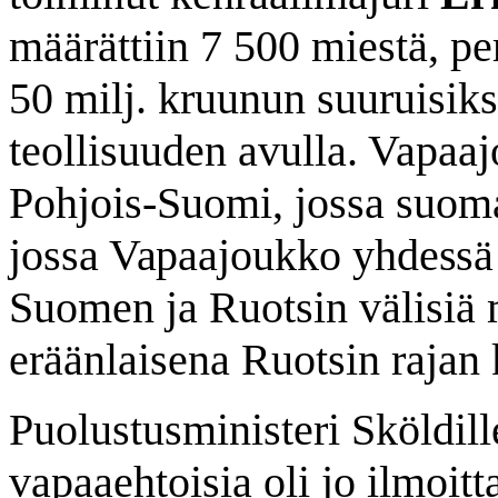
määrättiin 7 500 miestä, pe
50 milj. kruunun suuruisiksi
teollisuuden avulla. Vapaaj
Pohjois-Suomi, jossa suom
jossa Vapaajoukko yhdessä
Suomen ja Ruotsin välisiä 
eräänlaisena Ruotsin rajan
Puolustusministeri Sköldille
vapaaehtoisia oli jo ilmoi