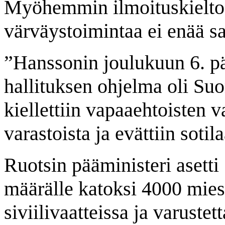
Myöhemmin ilmoituskielto p
värväystoimintaa ei enää sa
”Hanssonin joulukuun 6. p
hallituksen ohjelma oli Su
kiellettiin vapaaehtoisten 
varastoista ja evättiin sotil
Ruotsin pääministeri asetti
määrälle katoksi 4000 mies
siviilivaatteissa ja varuste