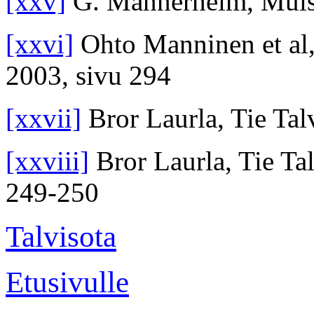
[xxv]
G. Mannerheim, Muist
[xxvi]
Ohto Manninen et al
2003, sivu 294
[xxvii]
Bror Laurla, Tie Tal
[xxviii]
Bror Laurla, Tie Ta
249-250
Talvisota
Etusivulle