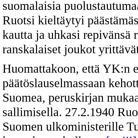
suomalaisia puolustautuma
Ruotsi kieltäytyi päästämä
kautta ja uhkasi repivänsä r
ranskalaiset joukot yrittävä
Huomattakoon, että YK:n ed
päätöslauselmassaan kehot
Suomea, peruskirjan muka
sallimisella. 27.2.1940 Ruo
Suomen ulkoministerille Tu