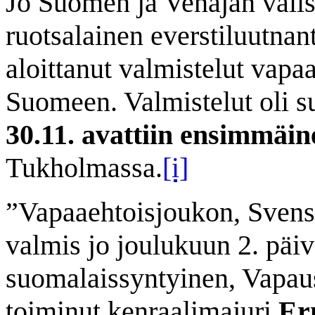
Jo Suomen ja Venäjän välis
ruotsalainen everstiluutnan
aloittanut valmistelut vapa
Suomeen. Valmistelut oli suo
30.11. avattiin ensimmäin
Tukholmassa.
[i]
”
Vapaaehtoisjoukon, Svensk
valmis jo joulukuun 2. päiv
suomalaissyntyinen, Vapau
toiminut kenraalimajuri
Er