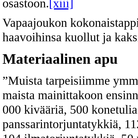
osastoon.
[xiii]
Vapaajoukon kokonaistappio
haavoihinsa kuollut ja kaks
Materiaalinen apu
”Muista tarpeisiimme ymmär
maista mainittakoon ensinnä
000 kivääriä, 500 konetulia
panssarintorjuntatykkiä, 11