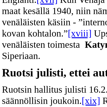
maat kesällä 1940, niin näm
venäläisten käsiin - ”intern
kovan kohtalon.”
[xviii]
Ups
venäläisten toimesta
Katy
Siperiaan.
Ruotsi julisti, ettei au
Ruotsin hallitus julisti 16
säännöllisin joukoin.
[xix]
R