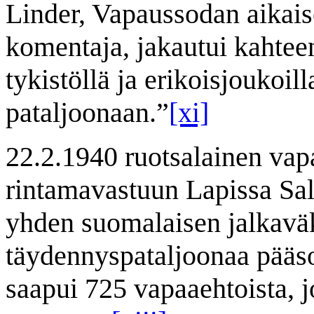
Linder, Vapaussodan aikai
komentaja, jakautui kahte
tykistöllä ja erikoisjoukoi
pataljoonaan.”
[xi]
22.2.1940 ruotsalainen vap
rintamavastuun Lapissa Sall
yhden suomalaisen jalkavä
täydennyspataljoonaa pääs
saapui 725 vapaaehtoista, jo