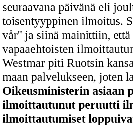
seuraavana päivänä eli jou
toisentyyppinen ilmoitus. 
vår" ja siinä mainittiin, ett
va
paaehtoisten ilmoittautu
Westmar
piti Ruotsin kans
maan palveluk
seen, joten l
Oikeusministerin asiaan 
ilmoittautunut peruutti i
ilmoittautumiset loppuiva