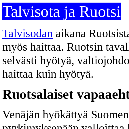
Talvisota ja Ruotsi
Talvisodan
aikana Ruotsist
myös haittaa. Ruotsin tavall
selvästi hyötyä, valtiojohd
haittaa kuin hyötyä.
Ruotsalaiset vapaaeht
Venäjän hyökättyä Suomen
pyrkimyksenään valloittaa 