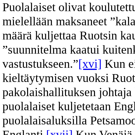
Puolalaiset olivat koulutettu
mielellään maksaneet ”kalav
määrä kuljettaa Ruotsin ka
”suunnitelma kaatui kuiten
vastustukseen.”
[xvi]
Kun ei
kieltäytymisen vuoksi Ruot
pakolaishallituksen johtaja
puolalaiset kuljetetaan Eng
puolalaisaluksilla Petsamoo
Englanti.
[xvii]
Kun Venäjä l