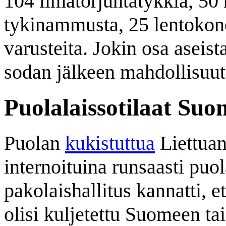
104 ilmatorjuntatykkiä, 50
tykinammusta, 25 lentokonet
varusteita. Jokin osa aseista
sodan jälkeen mahdollisuut
Puolalaissotilaat Su
Puolan
kukistuttua
Liettuan 
internoituina runsaasti puol
pakolaishallitus kannatti, e
olisi kuljetettu Suomeen ta