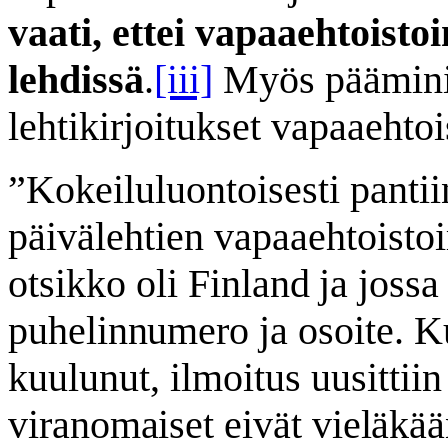
vaati, ettei vapaaehtoisto
lehdissä
.
[iii]
Myös pääminis
lehtikirjoitukset vapaaehto
”
Kokeiluluontoisesti pantii
päivälehtien vapaaehtoisto
otsikko oli
Finland ja joss
puhelinnumero
ja osoite. 
kuulunut, ilmoitus uusit
tii
viranomaiset eivät vieläkä