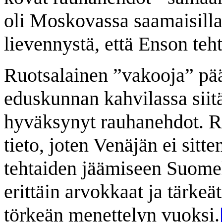
oli Moskovassa saamaisilla
lievennystä, että Enson teht
Ruotsalainen ”vakooja” pääs
eduskunnan kahvilassa siitä
hyväksynyt rauhanehdot. Ru
tieto, joten Venäjän ei sit
tehtaiden jäämiseen Suomell
erittäin arvokkaat ja tärkeä
törkeän menettelyn vuoksi.