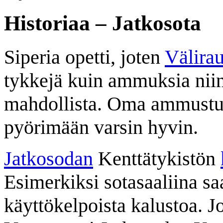
Historiaa – Jatkosota
Siperia opetti, joten
Välira
tykkejä kuin ammuksia niin
mahdollista. Oma ammustuot
pyörimään varsin hyvin.
Jatkosodan
Kenttätykistön
Esimerkiksi sotasaaliina saa
käyttökelpoista kalustoa. J