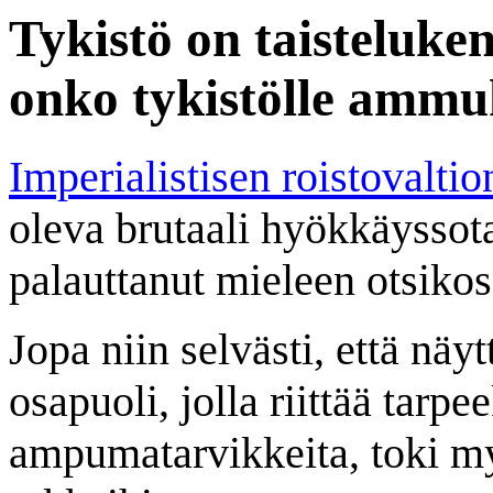
Tykistö on taisteluk
onko tykistölle ammu
Imperialistisen roistovalti
oleva brutaali hyökkäysso
palauttanut mieleen otsikos
Jopa niin selvästi, että näyt
osapuoli, jolla riittää tarpe
ampumatarvikkeita, toki my