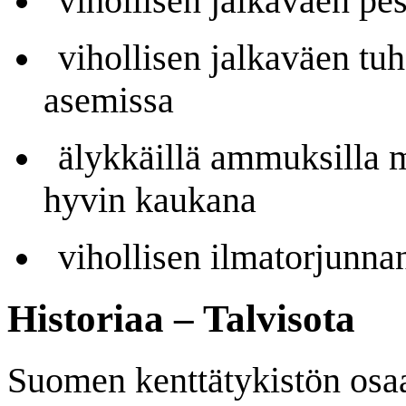
vihollisen jalkaväen pes
vihollisen jalkaväen tuho
asemissa
älykkäillä ammuksilla mm
hyvin kaukana
vihollisen ilmatorjunnan
Historiaa – Talvisota
Suomen kenttätykistön osaa