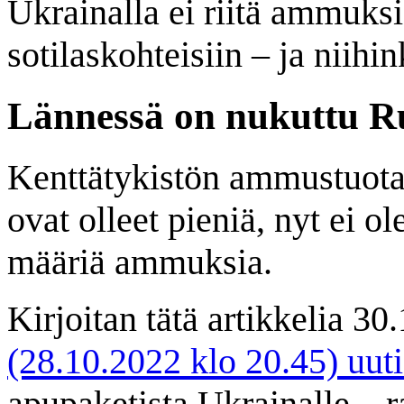
Ukrainalla ei riitä ammuksi
sotilaskohteisiin – ja niihin
Lännessä on nukuttu R
Kenttätykistön ammustuotant
ovat olleet pieniä, nyt ei o
määriä ammuksia.
Kirjoitan tätä artikkelia 30
(28.10.2022 klo 20.45) uuti
apupaketista Ukrainalle – r