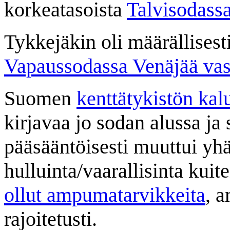
korkeatasoista
Talvisodass
Tykkejäkin oli määrällisest
Vapaussodassa Venäjää vas
Suomen
kenttätykistön kal
kirjavaa jo sodan alussa ja
pääsääntöisesti muuttui yh
hulluinta/vaarallisinta kuite
ollut ampumatarvikkeita
, 
rajoitetusti.