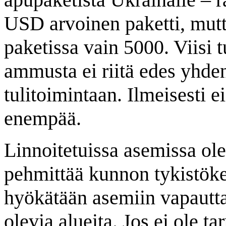
USD arvoinen paketti, mut
paketissa vain 5000. Viisi t
ammusta ei riitä edes yhde
tulitoimintaan. Ilmeisesti e
enempää.
Linnoitetuissa asemissa olev
pehmittää kunnon tykistöke
hyökätään asemiin vapaut
olevia alueita. Jos ei ole 