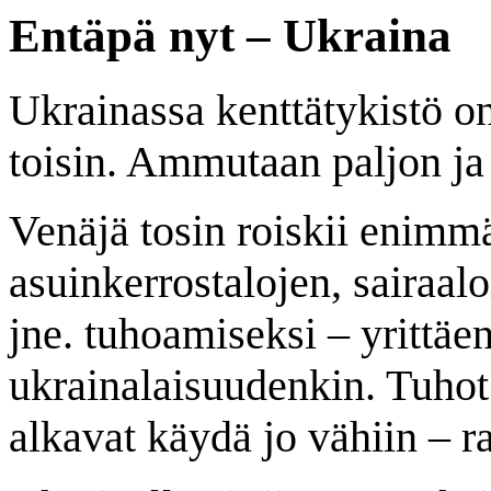
Entäpä nyt – Ukraina
Ukrainassa kenttätykistö on
toisin. Ammutaan paljon ja 
Venäjä tosin roiskii enimmä
asuinkerrostalojen, sairaal
jne. tuhoamiseksi – yrittäen
ukrainalaisuudenkin. Tuhot
alkavat käydä jo vähiin – ra