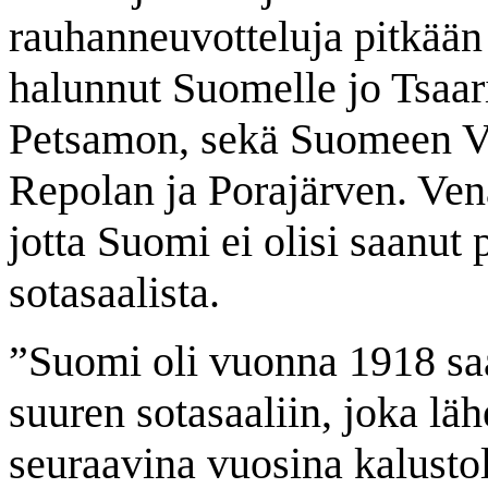
rauhanneuvotteluja pitkään 
halunnut Suomelle jo Tsaar
Petsamon, sekä Suomeen Va
Repolan ja Porajärven. Venäj
jotta Suomi ei olisi saanut
sotasaalista.
”Suomi oli vuonna 1918 saan
suuren sotasaaliin, joka lä
seuraavina vuosina kalustol