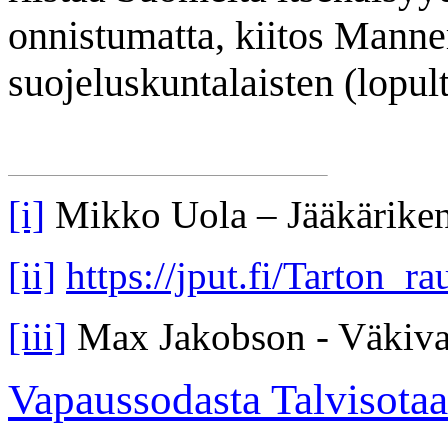
onnistumatta, kiitos Mann
suojeluskuntalaisten (lopu
[i]
Mikko Uola – Jääkärikenr
[ii]
https://jput.fi/Tarton_
[iii]
Max Jakobson - Väkival
Vapaussodasta Talvisota