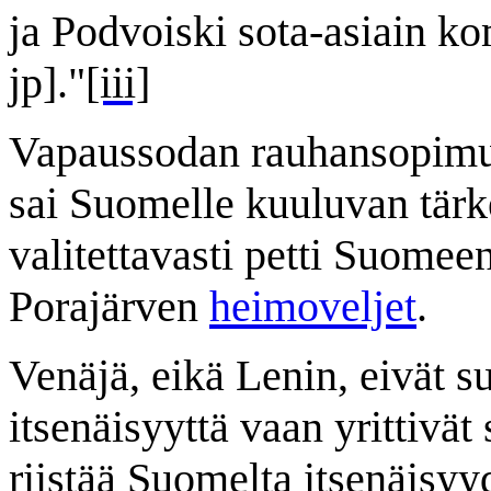
ja Podvoiski sota-asiain ko
jp]."
[iii]
Vapaussodan rauhansopimus
sai Suomelle kuuluvan tär
valitettavasti petti Suomee
Porajärven
heimoveljet
.
Venäjä, eikä Lenin, eivät s
itsenäisyyttä vaan yrittivä
riistää Suomelta itsenäisyy