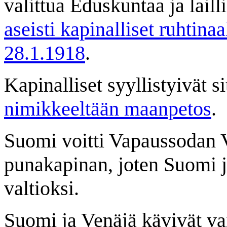
valittua Eduskuntaa ja lailli
aseisti kapinalliset ruhtinaal
28.1.1918
.
Kapinalliset syyllistyivät 
nimikkeeltään maanpetos
.
Suomi voitti Vapaussodan V
punakapinan, joten Suomi j
valtioksi.
Suomi ja Venäjä kävivät v