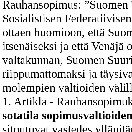
Rauhansopimus: ”Suomen Ta
Sosialistisen Federatiivise
ottaen huomioon, että Suom
itsenäiseksi ja että Venäj
valtakunnan, Suomen Suuri
riippumattomaksi ja täysiva
molempien valtioiden väli
1. Artikla - Rauhansopimu
sotatila sopimusvaltioiden
sitoutuvat vastedes ylläpit