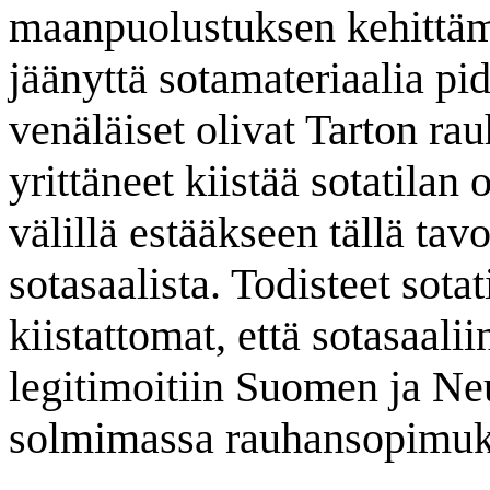
maanpuolustuksen kehittäm
jäänyttä sotamateriaalia pid
venäläiset olivat Tarton r
yrittäneet kiistää sotatila
välillä estääkseen tällä t
sotasaalista. Todisteet sotat
kiistattomat, että sotasaal
legitimoitiin Suomen ja Ne
solmimassa rauhansopimuk