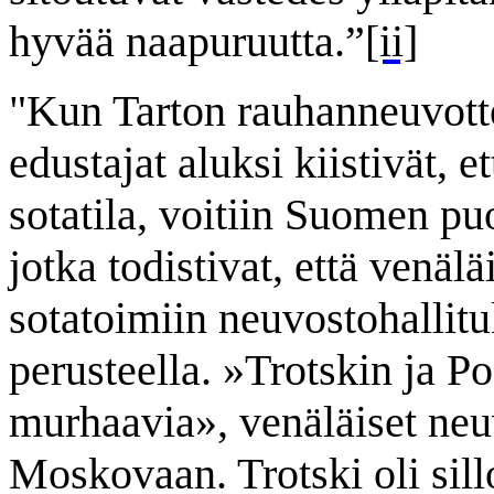
hyvää naapuruutta.”
[ii]
"Kun Tarton rauhanneuvott
edustajat aluksi kiistivät, e
sotatila, voitiin Suomen pu
jotka todistivat, että venälä
sotatoimiin neuvostohalli
perusteella. »Trotskin ja P
murhaavia», venäläiset neuv
Moskovaan. Trotski oli sil