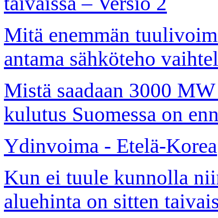
taivaissa – Versio 2
Mitä enemmän tuulivoim
antama sähköteho vaihte
Mistä saadaan 3000 MW l
kulutus Suomessa on en
Ydinvoima - Etelä-Korea
Kun ei tuule kunnolla nii
aluehinta on sitten taivai