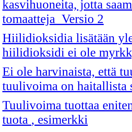
kasvihuoneita, jotta saa
tomaatteja_Versio 2
Hiilidioksidia lisätään yl
hiilidioksidi ei ole myrk
Ei ole harvinaista, että t
tuulivoima on haitallist
Tuulivoima tuottaa eniten 
tuota
, esimerkki