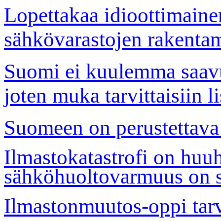
Lopettakaa idioottimainen
sähkövarastojen rakentam
Suomi ei kuulemma saavuta
joten muka tarvittaisiin l
Suomeen on perustettav
Ilmastokatastrofi on hu
sähköhuoltovarmuus on su
Ilmastonmuutos-oppi tar