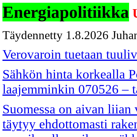
Energiapolitiikka
U
Täydennetty 1.8.2026 Juha
Verovaroin tuetaan tuuli
Sähkön hinta korkealla Po
laajemminkin 070526 – t
Suomessa on aivan liian 
täytyy ehdottomasti raken