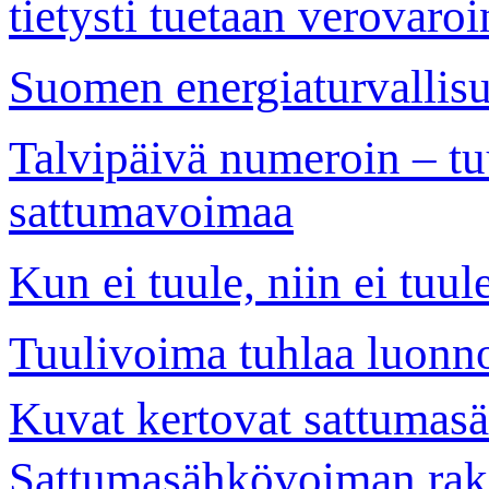
tietysti tuetaan verovaroi
Suomen energiaturvallisuu
Talvipäivä numeroin – tuu
sattumavoimaa
Kun ei tuule, niin ei tuule
Tuulivoima tuhlaa luonn
Kuvat kertovat sattumas
Sattumasähkövoiman rake