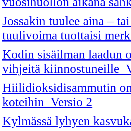
vuosihuollon aikana säh
Jossakin tuulee aina – tai 
tuulivoima tuottaisi mer
Kodin sisäilman laadun o
vihjeitä kiinnostuneille_
Hiilidioksidisammutin o
koteihin_Versio 2
Kylmässä lyhyen kasvuka