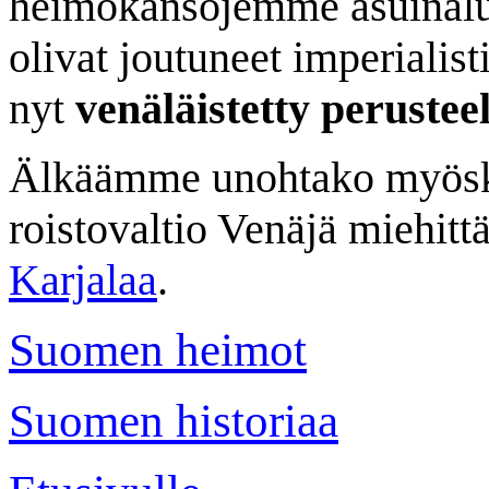
heimokansojemme asuinalue
olivat joutuneet imperialist
nyt
venäläistetty perusteel
Älkäämme unohtako myöskää
roistovaltio Venäjä miehit
Karjalaa
.
Suomen heimot
Suomen historiaa