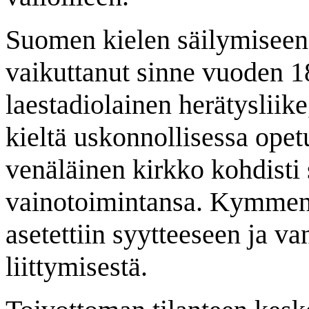
Suomen kielen säilymiseen 
vaikuttanut sinne vuoden 1
laestadiolainen herätysliik
kieltä uskonnollisessa ope
venäläinen kirkko kohdisti 
vainotoimintansa. Kymmenk
asetettiin syytteeseen ja va
liittymisestä.