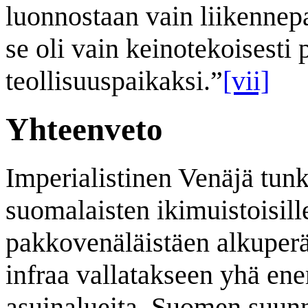
luonnostaan vain liikennep
se oli vain keinotekoisesti p
teollisuuspaikaksi.”
[vii]
Yhteenveto
Imperialistinen Venäjä tunk
suomalaisten ikimuistoisill
pakkovenäläistäen alkuperä
infraa vallatakseen yhä e
asuinalueita. Suomen suunn