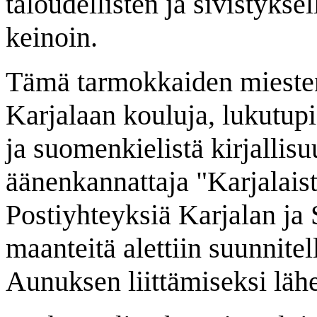
taloudellisten ja sivistykse
keinoin.
Tämä tarmokkaiden miesten l
Karjalaan kouluja, lukutupia
ja suomenkielistä kirjallisu
äänenkannattaja "Karjalaist
Postiyhteyksiä Karjalan ja S
maanteitä alettiin suunnitel
Aunuksen liittämiseksi lä