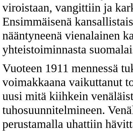
viroistaan, vangittiin ja kar
Ensimmäisenä kansallistais
nääntyneenä vienalainen ka
yhteistoiminnasta suomalai
Vuoteen 1911 mennessä tuka
voimakkaana vaikuttanut to
uusi mitä kiihkein venäläis
tuhosuunnitelmineen. Venäl
perustamalla uhattiin hävit