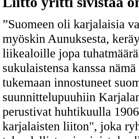
Liitto yritti sivistää o
”Suomeen oli karjalaisia va
myöskin Aunuksesta, keräy
liikealoille jopa tuhatmäär
sukulaistensa kanssa nämä 
tukemaan innostuneet suoma
suunnittelupuuhiin Karjal
perustivat huhtikuulla 190
karjalaisten liiton", joka r