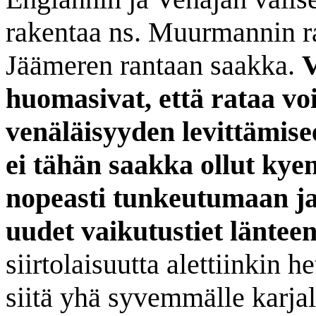
rakentaa ns. Muurmannin ra
Jäämeren rantaan saakka.
V
huomasivat, että rataa vo
venäläisyyden levittämisee
ei tähän saakka ollut kye
nopeasti tunkeutumaan ja 
uudet vaikutustiet länteen
siirtolaisuutta alettiinkin h
siitä yhä syvemmälle karjal