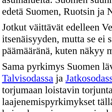
edetä Suomen, Ruotsin ja No
Jotkut väittävät edelleen 
itsenäisyyden, mutta se ei 
päämääränä, kuten näkyy 
Sama pyrkimys Suomen lävi
Talvisodassa
ja
Jatkosodas
torjumaan loistavin torjunt
laajenemispyrkimykset tällä