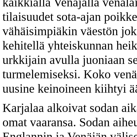
kaikkialla Venäjällä venäläi
tilaisuudet sota-ajan poikke
vähäisimpiäkin väestön jok
kehitellä yhteiskunnan heik
urkkijain avulla juoniaan s
turmelemiseksi. Koko venäl
uusine keinoineen kiihtyi ä
Karjalaa alkoivat sodan aik
omat vaaransa. Sodan aihe
Englannin ja Venäjän välisen