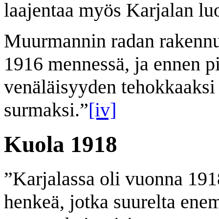
laajentaa myös Karjalan lu
Muurmannin radan rakennus
1916 mennessä, ja ennen pit
venäläisyyden tehokkaaksi p
surmaksi.”
[iv]
Kuola 1918
”Karjalassa oli vuonna 191
henkeä, jotka suurelta enem