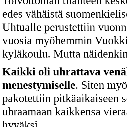
Toivottoman tilanteen keskel
edes vähäistä suomenkielise
Uhtualle perustettiin vuon
vuosia myöhemmin Vuokki
kyläkoulu. Mutta näidenkin t
Kaikki oli uhrattava venä
menestymiselle
. Siten myö
pakotettiin pitkäaikaiseen 
uhraamaan kaikkensa viera
hyväksi.