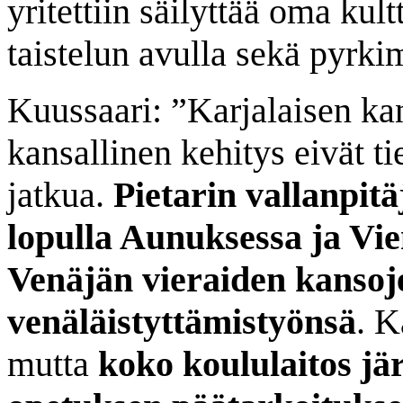
yritettiin säilyttää oma kult
taistelun avulla sekä pyrk
Kuussaari: ”Karjalaisen ka
kansallinen kehitys eivät ti
jatkua.
Pietarin vallanpitä
lopulla Aunuksessa ja Vi
Venäjän vieraiden kansoje
venäläistyttämistyönsä
. K
mutta
koko koululaitos jär