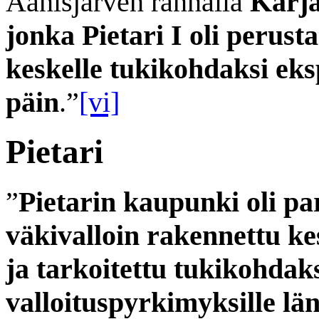
Aänisjärven rannalla
Karja
jonka Pietari I oli perus
keskelle tukikohdaksi eks
päin
.”
[vi]
Pietari
”
Pietarin kaupunki oli par
väkivalloin rakennettu ke
ja tarkoitettu tukikohdak
valloituspyrkimyksille lä