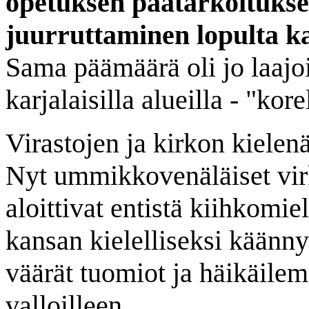
opetuksen päätarkoitukse
juurruttaminen lopulta k
Sama päämäärä oli jo laajoi
karjalaisilla alueilla - "ko
Virastojen ja kirkon kielenä
Nyt ummikkovenäläiset virk
aloittivat entistä kiihkomi
kansan kielelliseksi käänn
väärät tuomiot ja häikäilem
valloilleen.