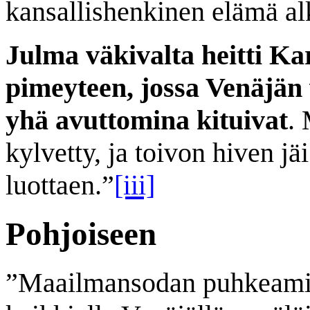
kansallishenkinen elämä al
Julma väkivalta heitti K
pimeyteen, jossa Venäjän 
yhä avuttomina kituivat
.
kylvetty, ja toivon hiven 
luottaen.”
[iii]
Pohjoiseen
”Maailmansodan puhkeamis