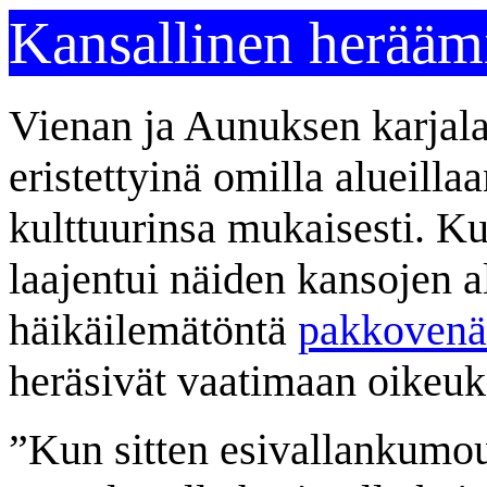
Kansallinen herääm
Vienan ja Aunuksen karjala
eristettyinä omilla alueill
kulttuurinsa mukaisesti. Ku
laajentui näiden kansojen al
häikäilemätöntä
pakkovenäl
heräsivät vaatimaan oikeuk
”Kun sitten esivallankumou