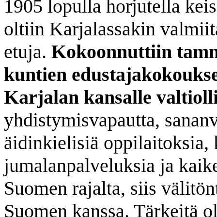
1905 lopulla horjutella kei
oltiin Karjalassakin valmii
etuja.
Kokoonnuttiin tamm
kuntien edustajakokouksee
Karjalan kansalle valtioll
yhdistymisvapautta, sanan
äidinkielisiä oppilaitoksia,
jumalanpalveluksia ja kaik
Suomen rajalta, siis välitön
Suomen kanssa. Tärkeitä oli