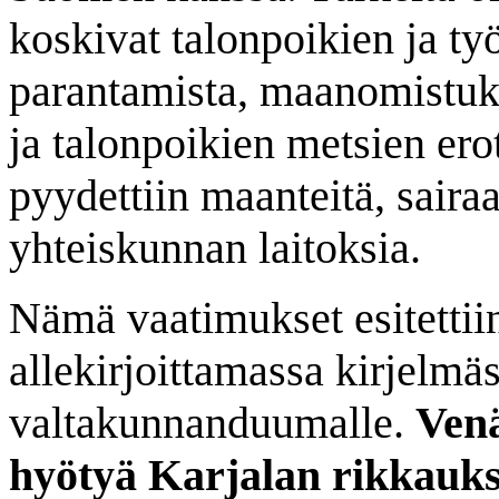
koskivat talonpoikien ja t
parantamista, maanomistuk
ja talonpoikien metsien ero
pyydettiin maanteitä, sair
yhteiskunnan laitoksia.
Nämä vaatimukset esitettii
allekirjoittamassa kirjelm
valtakunnanduumalle.
Venä
hyötyä Karjalan rikkauksi